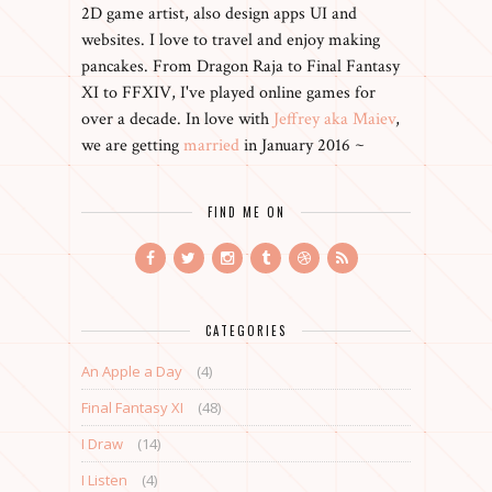
2D game artist, also design apps UI and
websites. I love to travel and enjoy making
pancakes. From Dragon Raja to Final Fantasy
XI to FFXIV, I've played online games for
over a decade. In love with
Jeffrey aka Maiev
,
we are getting
married
in January 2016 ~
FIND ME ON
CATEGORIES
An Apple a Day
(4)
Final Fantasy XI
(48)
I Draw
(14)
I Listen
(4)