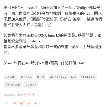
說回來HNM linkshell，Veresko加入了一個，Wulfgar都似乎
有一個。而我昨日都很突然地收到一個陌生人的/tell，問想
不想加入他們。但礙於時區關係…仍然在洽談中。據說他們
想找多些人去打古墓龍(~.~;;)
其實我不太敢主動去找NA hnm LS的原因是…時區問題，然
後是資金問題…hahaha
都差不多放棄升黑魔和買好一些的裝備…現在主力升調理技
能。
(Zoner昨日在4小時打NM搵4百萬…好想打佢…lol)
DAGRY
DRAMA
HNM
LINKSHELL
NM
VERESKO
WULFGAR
ZONER
October 1, 2005 by
Karla