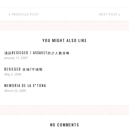
PREVIOUS POST
NEXT POST
YOU MIGHT ALSO LIKE
淺談BESIEGED / ASSAULT的少人數攻略
January 11, 2007
BESIEGED 攻城/守城戰
May 2, 2006
MEMORIA DE LA S^TONA
March 23, 2009
NO COMMENTS