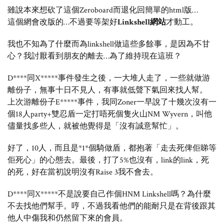
雖說本來想砍了這個Zeroboard而退化回簡單的html版…
這個網會改版的…不過要等架好
Linkshell網站
才動工。
我也不知為了什麼而為linkshell做這些多餘事，是因為不甘
心？我討厭看到朋友的離去…為了維持現在這班？
D****同X*****事件發生之後，一大堆人走了，一些就做游
離份子，無事十日不見人，有事就低聲下氣回來找人幫。
上次游離份子E*****事件，我同Zoner一早說了十幾次沒有一
個18人party+雙忍盾一定打唔死個隻火山NM Wyvern，叫他
儘量找多些人，就被他覺得是「沒有誠意幫忙」。
好了，10人，而且是*1*個騎做盾，都抱著「走去死俾佢睇等
佢死心」的心態去。最後，打了5%也沒有，link的link，死
的死，好在當初說明沒有Raise 3我不會去。
D****同X*****不是說要自己作個HNM Linkshell嗎？為什麼
不去找他們幫手。哼，不過我看他們的能耐只是在背後跟其
他人中傷我和仍然留下來的會員。