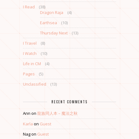
I Read
(38)
Dragon Raja
(4)
Earthsea
(10)
Thursday Next
(13)
I Travel
(8)
I Watch
(10)
Life in CM
(4)
Pages
(5)
Unclassified
(13)
RECENT COMMENTS
Ann
on
龍族同人本 – 魔法之秋
Karla
on
Guest
Nag
on
Guest