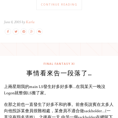
CONTINUE READING
June 8, 2005 by
Karla
FINAL FANTASY XI
事情看來告一段落了…
上兩星期我的main LS發生好多好多事…在我某天一晚沒
Logon就整個LS搬了家。
在那之前也一直發生了好多不和的事。前會長說賓在太多人
向他投訴某會員很難相處，某會員不適合做sackholder…(一
直沒有指名道姓)。之後有一天 由另一個sackholder在網留下