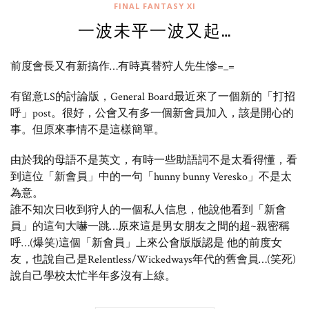
FINAL FANTASY XI
一波未平一波又起…
前度會長又有新搞作…有時真替狩人先生慘=_=
有留意LS的討論版，General Board最近來了一個新的「打招
呼」post。很好，公會又有多一個新會員加入，該是開心的
事。但原來事情不是這樣簡單。
由於我的母語不是英文，有時一些助語詞不是太看得懂，看
到這位「新會員」中的一句「hunny bunny Veresko」不是太
為意。
誰不知次日收到狩人的一個私人信息，他說他看到「新會
員」的這句大嚇一跳…原來這是男女朋友之間的超~親密稱
呼…(爆笑)這個「新會員」上來公會版版認是 他的前度女
友，也說自己是Relentless/Wickedways年代的舊會員…(笑死)
說自己學校太忙半年多沒有上線。