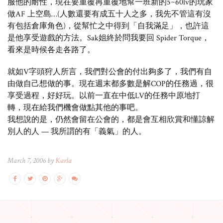
服他的耐性，現在要重覆再重覆地幫一班新的5~60lv的玩家
做AF 上空島…(人數還要有成五十人之多，我先不管這有沒
有包括倉庫角色)，從幫忙之中得到「自我滿足」，也許這
是他享受遊戲的方法。Sak姐終於問我要回 Spider Torque，
看來是時候各走各路了。
就如V字頭狩人所言，我們對公會的付出夠多了，我們有自
由做自己想做的事。現在週末都多數是解COP的任務過，很
享受過程，好好玩。以前一直在中低LV的任務中原地打
轉，現在給我們機會做點其他的事吧。
我想說的是，仍然會留在公會的，都是會互相欣賞和懂諒解
別人的人 — 我所謂的有「義氣」的人。
March 7, 2006 by
Karla