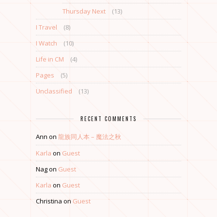
Thursday Next
(13)
I Travel
(8)
I Watch
(10)
Life in CM
(4)
Pages
(5)
Unclassified
(13)
RECENT COMMENTS
Ann
on
龍族同人本 – 魔法之秋
Karla
on
Guest
Nag
on
Guest
Karla
on
Guest
Christina
on
Guest