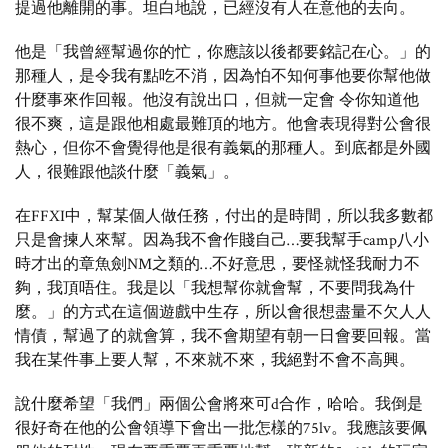
提過他離開的事。坦白地說，已經沒有人在意他的去向。
他是「我曾經幫過你的忙，你應該以後都要銘記在心。」的
那種人，是令我有點吃不消，因為怕不知何事他要你幫他做
什麼事來作回報。他沒有說出口，但就一定會 令你知道他
很不爽，這是跟他相處最難頂的地方。他會表現得對公會很
熱心，但你不會覺得他是很有義氣的那種人。到底都是外國
人，很難跟他談什麼「義氣」。
在FFXI中，幫某個人做任務，付出的是時間，所以我多數都
只是會揀人來幫。因為我不會作賤自己…要我幫手camp八小
時才出的章魚劍NM之類的…不好意思，要怪就怪我耐力不
夠，我頂唔住。我是以「我想幫你就會幫，不要問我為什
麼。」的方式在這個遊戲中生存，所以會很想盡量不欠人人
情債，幫過了的就會算，我不會期望有朝一日會要回報。當
我在某件事上要人幫，不來就不來，我絕對不會不高興。
說什麼希望「我們」兩個公會將來可d合作，哈哈。我倒是
很好奇在他的公會領導下會出一批怎樣的75lv。我應該要佩