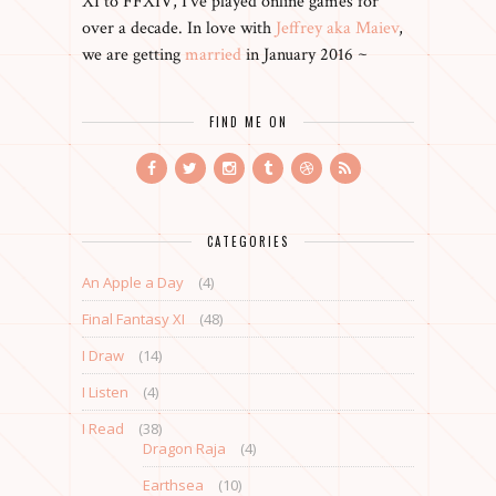
XI to FFXIV, I've played online games for
over a decade. In love with
Jeffrey aka Maiev
,
we are getting
married
in January 2016 ~
FIND ME ON
CATEGORIES
An Apple a Day
(4)
Final Fantasy XI
(48)
I Draw
(14)
I Listen
(4)
I Read
(38)
Dragon Raja
(4)
Earthsea
(10)