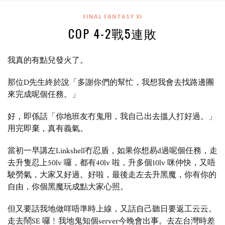
FINAL FANTASY XI
COP 4-2戰5連敗
我真的有點兒發火了。
那位D先生終於說「多謝你們的幫忙，我想我會去找路邊團
來完成呢個任務。」
好，即係話「你地班友冇鬼用，我自己出去搵人打好過。」
用完即棄，真有義氣。
當初一早講左Linkshell冇忍盾，如果你想易d過呢個任務，走
去升隻忍上50lv 囉，都有40lv 啦，升多個10lv 咪仲快，又唔
駛勞氣，大家又好過。好啦，最後走左去升黑魔，你有你的
自由，你個黑魔玩成點大家心照。
但又要話我地做咩唔準時上線，又話自己聽日要返工云云。
走去鬧SE 囉﹗我地鬼知個server今晚會出事。去左台灣時差