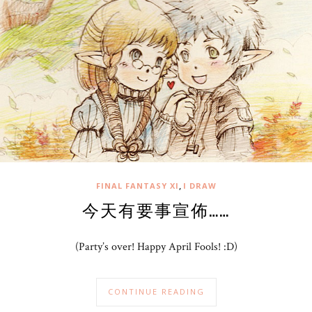
,
FINAL FANTASY XI
I DRAW
今天有要事宣佈……
(Party’s over! Happy April Fools! :D)
CONTINUE READING