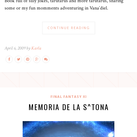
Book full of silly jokes, tarutarus and more tarutarus, sharing
some or my fun momments adventuring in Vana’diel.
CONTINUE READING
April 6, 2009 by
Karla
FINAL FANTASY XI
MEMORIA DE LA S^TONA