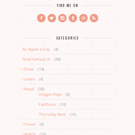
FIND ME ON
CATEGORIES
An Apple a Day
(4)
Final Fantasy XI
(48)
I Draw
(14)
I Listen
(4)
I Read
(38)
Dragon Raja
(4)
Earthsea
(10)
Thursday Next
(13)
I Travel
(8)
I Watch
(10)