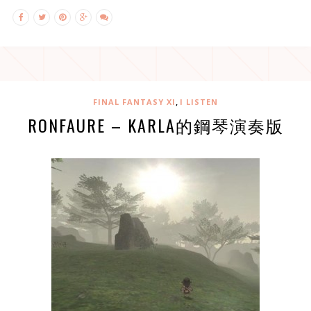
,
FINAL FANTASY XI
I LISTEN
RONFAURE – KARLA的鋼琴演奏版