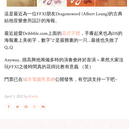
這是最近為一位FFXI朋友Dragonsword (Albert Leung)的古典
結他音樂會所設計的海報。
最近超愛Dribbble.com上面的
花式字體
，手癢起來也為DS的
海報畫上美術字，數字”2″是最難畫的一只…最後也失敗了
Q_Q
Anyway…很高興他籌備多時的演奏會終於首演～果然大家沒
玩FFXI之後時間真的花得比教有意義 （笑）
門票已在
城市電腦售票網
公開發售，有空請支持一下吧~
April 1, 2012 by
Karla