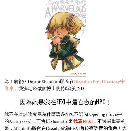
為了慶祝(?)Doctor Shantotto即將在
Dissidia : Final Fantasy中
客串
，我決定來做個博士的特輯(笑)XD
因為她是我在FFXI中最喜歡的NPC﹗
我不在此討論究竟為什麼眾多NPC不選(如Opening movie中
的Aldo >///<)，而會選Shantotto來
代表FFXI
，不過最重要的
是，Shantotto將會在Dissidia成為FFXI
首位有語音的角色
﹗大