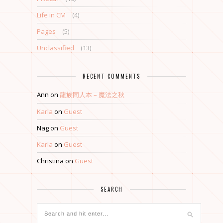
Life in CM
(4)
Pages
(5)
Unclassified
(13)
RECENT COMMENTS
Ann
on
龍族同人本 – 魔法之秋
Karla
on
Guest
Nag
on
Guest
Karla
on
Guest
Christina
on
Guest
SEARCH