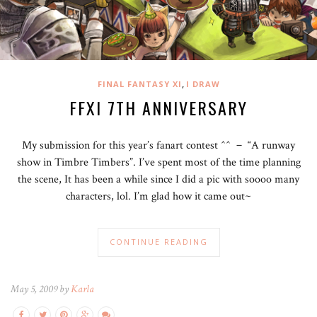
,
FINAL FANTASY XI
I DRAW
FFXI 7TH ANNIVERSARY
My submission for this year’s fanart contest ^^ － “A runway
show in Timbre Timbers”. I’ve spent most of the time planning
the scene, It has been a while since I did a pic with soooo many
characters, lol. I’m glad how it came out~
CONTINUE READING
May 5, 2009 by
Karla