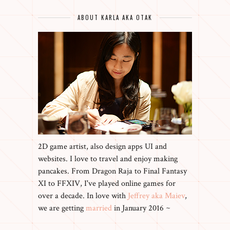
ABOUT KARLA AKA OTAK
2D game artist, also design apps UI and
websites. I love to travel and enjoy making
pancakes. From Dragon Raja to Final Fantasy
XI to FFXIV, I've played online games for
over a decade. In love with
Jeffrey aka Maiev
,
we are getting
married
in January 2016 ~