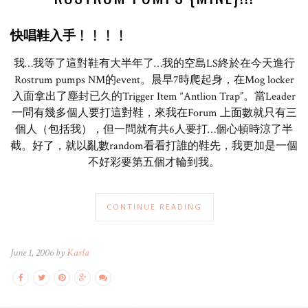
快唱鞋入手﹗﹗﹗﹗
我…我等了這對鞋有大半年了…我的空島LS終於在今天進行
Rostrum pumps NM的event。晨早7時爬起身，在Mog locker
入面拿出了塵封已久的Trigger Item “Antlion Trap”。當Leader
一問有幾多個人要打這對鞋，來我在Forum 上面數就只有三
個人（包括我），但一問就有共6人要打…個心頓時涼了半
截。好了，就以亂數random看看打誰的鞋先，我更加是一個
不好彩要第五個才輪到我。
CONTINUE READING
June 1, 2006 by
Karla