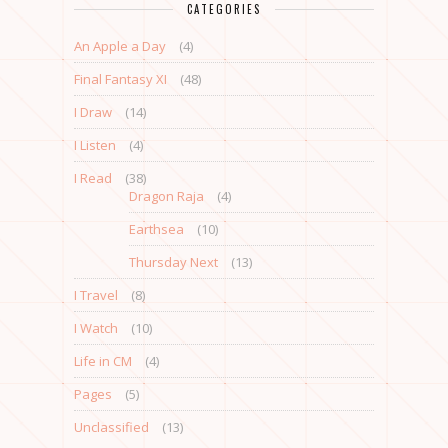
CATEGORIES
An Apple a Day
(4)
Final Fantasy XI
(48)
I Draw
(14)
I Listen
(4)
I Read
(38)
Dragon Raja
(4)
Earthsea
(10)
Thursday Next
(13)
I Travel
(8)
I Watch
(10)
Life in CM
(4)
Pages
(5)
Unclassified
(13)