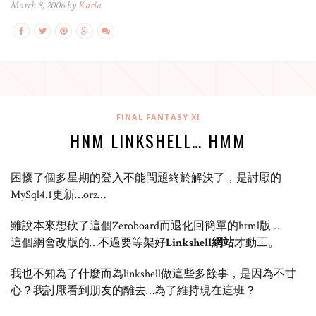
March 8, 2006 by
Karla
FINAL FANTASY XI
HNM LINKSHELL… HMM
困擾了個多星期的登入不能問題終於解決了，是討厭的
MySql4.1更新…orz…
雖說本來想砍了這個Zeroboard而退化回簡單的html版…
這個網會改版的…不過要等架好
Linkshell網站
才動工。
我也不知為了什麼而為linkshell做這些多餘事，是因為不甘
心？我討厭看到朋友的離去…為了維持現在這班？