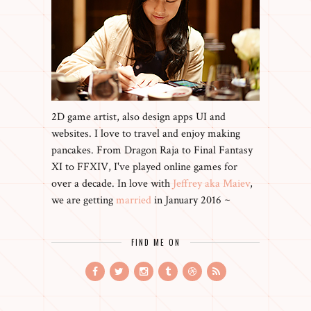
2D game artist, also design apps UI and
websites. I love to travel and enjoy making
pancakes. From Dragon Raja to Final Fantasy
XI to FFXIV, I've played online games for
over a decade. In love with
Jeffrey aka Maiev
,
we are getting
married
in January 2016 ~
FIND ME ON