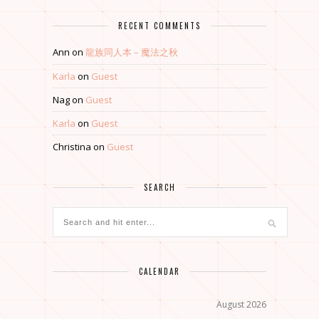
RECENT COMMENTS
Ann
on
龍族同人本 – 魔法之秋
Karla
on
Guest
Nag
on
Guest
Karla
on
Guest
Christina
on
Guest
SEARCH
CALENDAR
August 2026