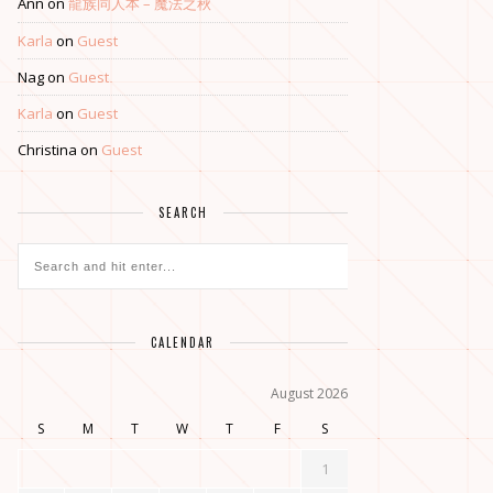
Ann
on
龍族同人本 – 魔法之秋
Karla
on
Guest
Nag
on
Guest
Karla
on
Guest
Christina
on
Guest
SEARCH
CALENDAR
August 2026
S
M
T
W
T
F
S
1