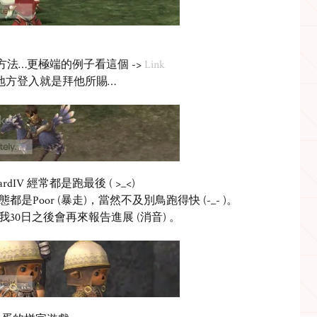
?) 的方法…更極端的例子看這個 ->
Link
的地方登入就是拜他所賜…
dIV 經常都是跑最後 ( >_<)
oor (暴走)，當然不及別鳥跑得快 (-_- )。
0日之後會再來報告進展 (消音) 。