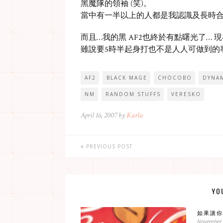
黑魔隊的領袖 (笑)。
當中有一半以上的人都是我認識及長時
而且…我的黑 AF2也終於有點曙光了… 現在
雖說要5時半起身打也不是人人可做到的事
AF2
BLACK MAGE
CHOCOBO
DYNA
NM
RANDOM STUFFS
VERESKO
April 16, 2007 by
Karla
PREVIOUS POST
YO
如果讓你
November 