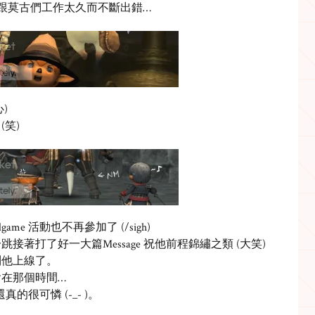
跟莫古們工作太久而不斷出錯…
心)
(笑)
ame 活動也不再參加了 (/sigh)
著打了好一大篇Message 祝他前程錦繡之類 (大笑)
到他上線了。
在那個時間…
還真的很可憐 (-_- )。