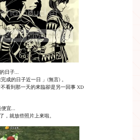
上課的日子…
離完成的日子近一日 」(無言) 。
不看到那一天的來臨卻是另一回事 XD
最便宜…
XI了，就放些照片上來啦。