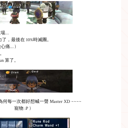
收場…
也沒力了，最後在 10%時滅團。
心痛… )
炸。
n 算了。
每一次都好想喊一聲 Master XD ~~~~
ed的 寵物 :P )