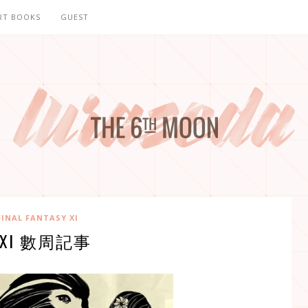
RT BOOKS
GUEST
FINAL FANTASY XI
FXI 數周記事