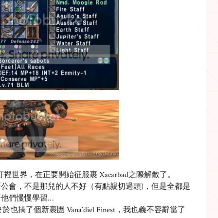
打裡世界，在正要開始征服裹 Xacarbad之際解散了。
公會，不是那兒的人不好（有點親切過頭)，但是全都是
他們慢慢學習…
 終於也搞了個新裹團 Vana’diel Finest，我也義不容辭當了