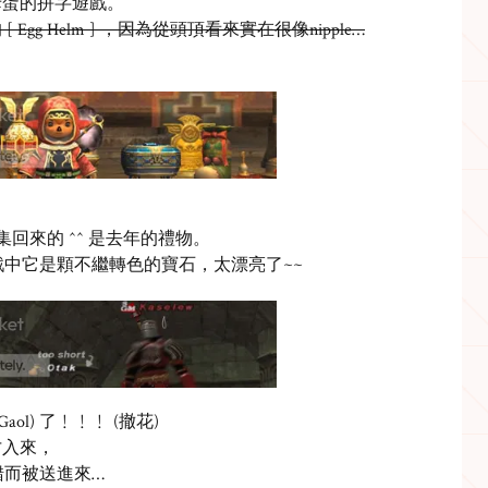
母蛋的拼字遊戲。
[ Egg Helm ] ，因為從頭頂看來實在很像
nipple…
 收集回來的 ^^ 是去年的禮物。
，在遊戲中它是顆不繼轉色的寶石，太漂亮了~~
Gaol) 了﹗﹗﹗ (撤花)
才入來，
了錯而被送進來…