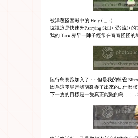
被洋蔥怪圍毆中的 Hoiy (-_-; )
據說這是快速升Parrying Skill ( 受?流
我的 Taru 赤早一陣子經常在奇奇怪怪
陸行鳥賽跑加入了 ~~ 但是我的藍雀 Blizzar
因為這隻烏是我胡亂養了出來的…什麼狀態都是P
下一隻的目標是一隻真正能跑的鳥﹗﹗…我3