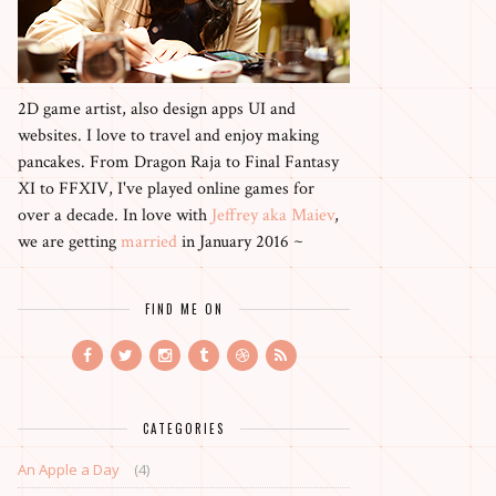
2D game artist, also design apps UI and
websites. I love to travel and enjoy making
pancakes. From Dragon Raja to Final Fantasy
XI to FFXIV, I've played online games for
over a decade. In love with
Jeffrey aka Maiev
,
we are getting
married
in January 2016 ~
FIND ME ON
CATEGORIES
An Apple a Day
(4)