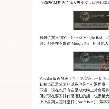
可憐的GM共送了我入去兩次，說是因為
有錢也買不到的 ~ Nomad Moogle Rod~ (
最近都是在不斷送 Moogle Pie 給其他人 
Veresko 最近發表了半引退宣言…一切 Endg
初初自己還笨笨的以為他是全引退而嚇一跳接
不過，現在也只有在星期六晚上才會看
所以現在要安排什麼活動的話，也盡量會
上上星期去禮拜堂打 [ Swift Belt ]，落率