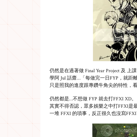
仍然是在過著做 Final Year Project 及 
學阿 Jul 話齋…「每做完一日FYP，就距
只是照我的進度跟專鑽牛角尖的特性，看
仍然都是…不想做 FYP 就去打FFXI XD。
其實不得否認，眾多娛樂之中打FFXI是
一堆 FFXI 的瑣事，反正很久也沒寫FF