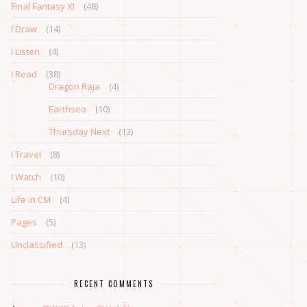
Final Fantasy XI
(48)
I Draw
(14)
I Listen
(4)
I Read
(38)
Dragon Raja
(4)
Earthsea
(10)
Thursday Next
(13)
I Travel
(8)
I Watch
(10)
Life in CM
(4)
Pages
(5)
Unclassified
(13)
RECENT COMMENTS