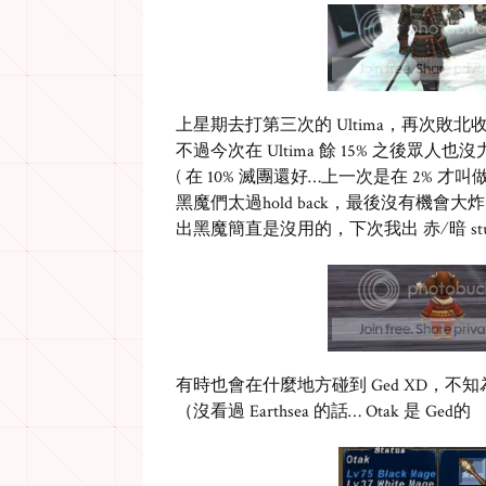
上星期去打第三次的 Ultima，再次敗北
不過今次在 Ultima 餘 15% 之後眾人
( 在 10% 滅團還好…上一次是在 2% 才叫做
黑魔們太過hold back，最後沒有機會大
出黑魔簡直是沒用的，下次我出 赤∕暗 stu
有時也會在什麼地方碰到 Ged XD，不知為何
（沒看過 Earthsea 的話… Otak 是 G