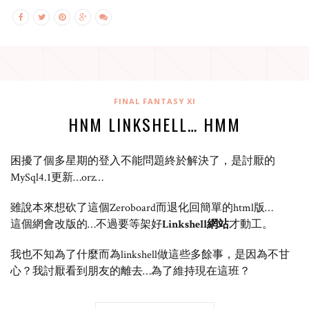
FINAL FANTASY XI
HNM LINKSHELL… HMM
困擾了個多星期的登入不能問題終於解決了，是討厭的
MySql4.1更新…orz…
雖說本來想砍了這個Zeroboard而退化回簡單的html版…
這個網會改版的…不過要等架好
Linkshell網站
才動工。
我也不知為了什麼而為linkshell做這些多餘事，是因為不甘
心？我討厭看到朋友的離去…為了維持現在這班？