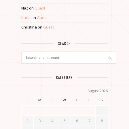
Nag
on
Guest
Karla
on
Guest
Christina
on
Guest
SEARCH
CALENDAR
August 2026
S
M
T
W
T
F
S
1
2
3
4
5
6
7
8