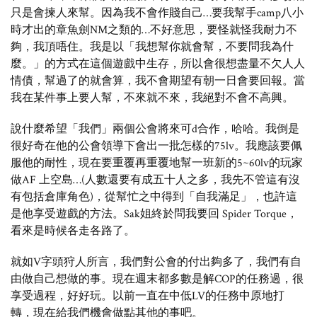
只是會揀人來幫。因為我不會作賤自己…要我幫手camp八小
時才出的章魚劍NM之類的…不好意思，要怪就怪我耐力不
夠，我頂唔住。我是以「我想幫你就會幫，不要問我為什
麼。」的方式在這個遊戲中生存，所以會很想盡量不欠人人
情債，幫過了的就會算，我不會期望有朝一日會要回報。當
我在某件事上要人幫，不來就不來，我絕對不會不高興。
說什麼希望「我們」兩個公會將來可d合作，哈哈。我倒是
很好奇在他的公會領導下會出一批怎樣的75lv。我應該要佩
服他的耐性，現在要重覆再重覆地幫一班新的5~60lv的玩家
做AF 上空島…(人數還要有成五十人之多，我先不管這有沒
有包括倉庫角色)，從幫忙之中得到「自我滿足」，也許這
是他享受遊戲的方法。Sak姐終於問我要回 Spider Torque，
看來是時候各走各路了。
就如V字頭狩人所言，我們對公會的付出夠多了，我們有自
由做自己想做的事。現在週末都多數是解COP的任務過，很
享受過程，好好玩。以前一直在中低LV的任務中原地打
轉，現在給我們機會做點其他的事吧。