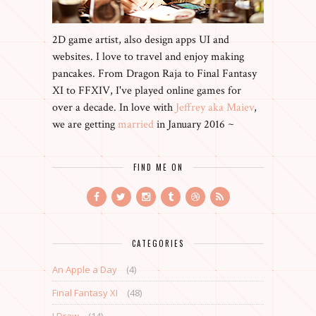
2D game artist, also design apps UI and
websites. I love to travel and enjoy making
pancakes. From Dragon Raja to Final Fantasy
XI to FFXIV, I've played online games for
over a decade. In love with
Jeffrey aka Maiev
,
we are getting
married
in January 2016 ~
FIND ME ON
CATEGORIES
An Apple a Day
(4)
Final Fantasy XI
(48)