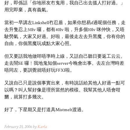
好，即係話「你地班友冇鬼用，我自己出去搵人打好過。」
用完即棄，真有義氣。
當初一早講左Linkshell冇忍盾，如果你想易d過呢個任務，走
去升隻忍上50lv 囉，都有40lv 啦，升多個10lv 咪仲快，又唔
駛勞氣，大家又好過。好啦，最後走左去升黑魔，你有你的
自由，你個黑魔玩成點大家心照。
但又要話我地做咩唔準時上線，又話自己聽日要返工云云。
走去鬧SE 囉﹗我地鬼知個server今晚會出事。去左台灣時差
唔同左，要訓覺就唔好玩FFXI啦。
又說自己只是說個事實出來，有時說話給其他人好過一點可
以嗎？叫人幫好像是理所當然的模樣。我幫其他人唔會咁
嬲，就算打多幾次。
好了，下星期又是打道具Mistmelt渡過。
February 25, 2006 by
Karla