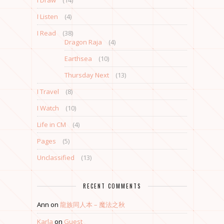
I Draw
(14)
I Listen
(4)
I Read
(38)
Dragon Raja
(4)
Earthsea
(10)
Thursday Next
(13)
I Travel
(8)
I Watch
(10)
Life in CM
(4)
Pages
(5)
Unclassified
(13)
RECENT COMMENTS
Ann
on
龍族同人本 – 魔法之秋
Karla
on
Guest