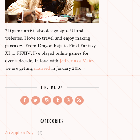
2D game artist, also design apps UI and
websites. I love to travel and enjoy making
pancakes. From Dragon Raja to Final Fantasy
XI to FFXIV, I've played online games for
over a decade. In love with
Jeffrey aka Maiev
,
we are getting
married
in January 2016 ~
FIND ME ON
CATEGORIES
An Apple a Day
(4)