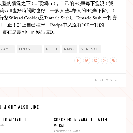
太多人整的情況之下 ( = 頂爛市 )，自己的HQ率每下愈況 ( 我
kill也好時間對也好，一多人整=每人的HQ率下降。 )
d Cookies及Tentacle Sushi。Tentacle Sushi一打賣
2打，正﹗加上自己種米，Recipe中又沒有20K一打的
 本，實在是壽司中的極品 XD。
YNAMIS
LINKSHELL
MERIT
RAWR
VERESKO
NEXT POST
U MIGHT ALSO LIKE
 TO AL’TAIEU!
SONGS FROM VANA’DIEL WITH
006
VOCAL
February 19, 2009