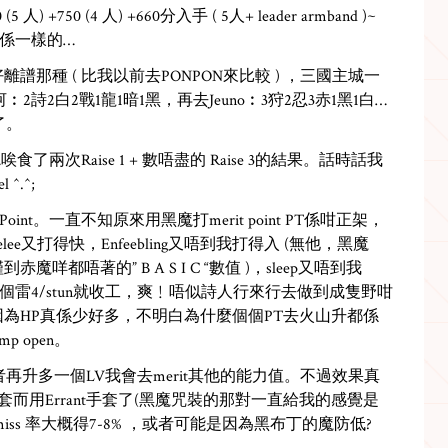
0 (5 人) +750 (4 人) +660分入手 ( 5人+ leader armband )~
係一樣的…
離譜那種 ( 比我以前去PONPON來比較 ) ，三國主城一
︰2詩2白2戰1龍1暗1黑，再去Jeuno︰3狩2忍3赤1黑1白…
了。
唉食了兩次Raise 1 + 數唔盡的 Raise 3的結果。話時話我
^.^;
oint。一直不知原來用黑魔打merit point PT係咁正架，
elee又打得快，Enfeebling又唔到我打得入 (無他，黑魔
到赤魔咩都唔著的” B A S I C “數值 )，sleep又唔到我
ain，加個雷4/stun就收工，爽﹗唔似詩人行來行去做到成隻野咁
，因為HP真係少好多，不明白為什麼個個PT去火山升都係
p open。
ll達成﹗或者再升多一個LV我會去merit其他的能力值。不過效果真
套而用Errant手套了(黑魔咒裝的那對一直給我的感覺是
ss 率大概得7-8% ，或者可能是因為黑布丁的魔防低?