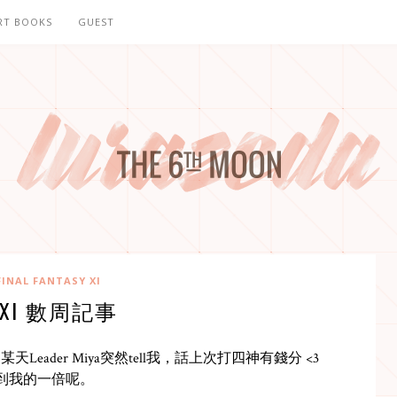
RT BOOKS
GUEST
FINAL FANTASY XI
FXI 數周記事
eader Miya突然tell我，話上次打四神有錢分 <3
仲分到我的一倍呢。