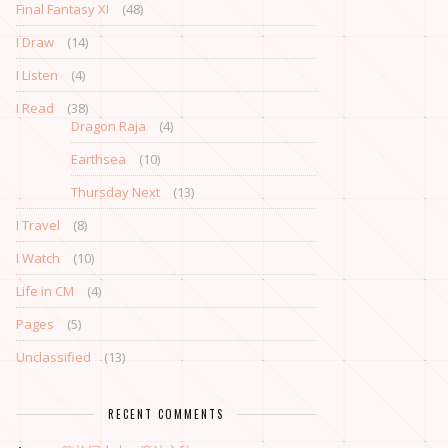
Final Fantasy XI
(48)
I Draw
(14)
I Listen
(4)
I Read
(38)
Dragon Raja
(4)
Earthsea
(10)
Thursday Next
(13)
I Travel
(8)
I Watch
(10)
Life in CM
(4)
Pages
(5)
Unclassified
(13)
RECENT COMMENTS