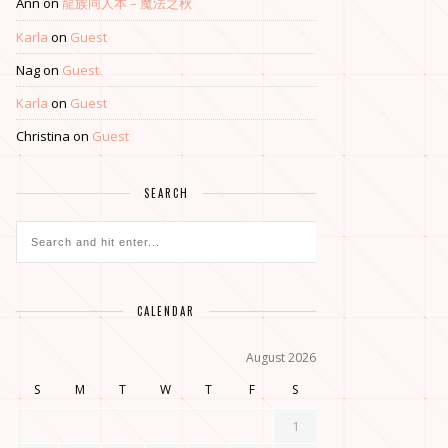
Ann
on
龍族同人本 – 魔法之秋
Karla
on
Guest
Nag
on
Guest
Karla
on
Guest
Christina
on
Guest
SEARCH
CALENDAR
August 2026
S
M
T
W
T
F
S
1