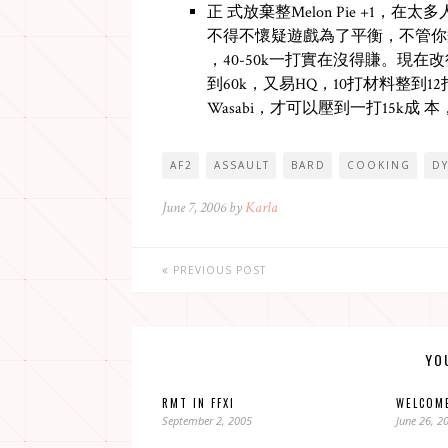
正 式放棄整Melon Pie +1，在
不得不懷疑遊戲為了平衡，不管你夠s
，40-50k一打實在沒得賺。現在改行整Wizar
到60k，又易HQ，10打材料整到1
Wasabi，才可以壓到一打15k成
AF2
ASSAULT
BARD
COOKING
D
June 7, 2006 by
Karla
PREVIOUS POST
YO
RMT IN FFXI
WELCOME
September 2, 2005
June 26, 2