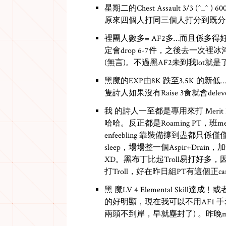
星期二的Chest Assault 3/3 (^_^ ) 60
原來四個人打同三個人打分到既分
裡團人數多= AF2多…而且係多得好
定會drop 6-7件，之後去一次裡冰河
(無言)。不過黑AF2未到我lot就是
黑魔的EXP由8K 跌至3.5K 的新低…
隻詩人如果沒有Raise 3食就會delevel 
我 的詩人一至都是專用來打 Merit P
哈哈。反正都是Roaming PT，班m
enfeebling 靠裝備撐到盡都只係僅僅
sleep，場場整一個Aspir+Dr
XD。黑布丁比起Troll易打好多
打Troll，好在昨日組PT有這個正cam
黑 魔LV 4 Elemental Ski
的好明顯，現在我可以不用AF1 手
兩頭不到岸，早就塵封了) 。昨晚mi