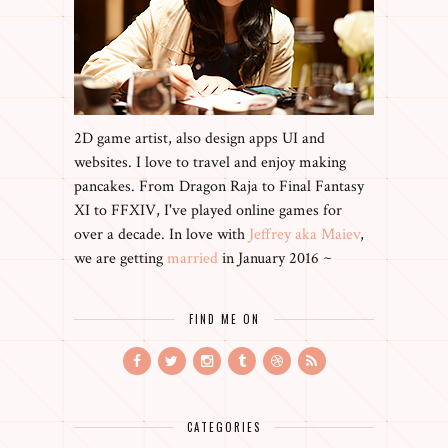
2D game artist, also design apps UI and
websites. I love to travel and enjoy making
pancakes. From Dragon Raja to Final Fantasy
XI to FFXIV, I've played online games for
over a decade. In love with
Jeffrey aka Maiev
,
we are getting
married
in January 2016 ~
FIND ME ON
CATEGORIES