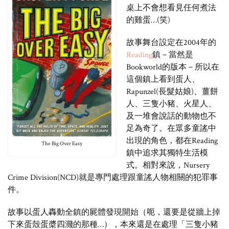
桌上不會想看見任何煮法
的雞蛋…(笑)
故事舞台設定在2004年的
Reading
鎮－當然是
Bookworld的版本－所以在
這個鎮上看到蛋人、
Rapunzel(長髮姑娘)、薑餅
人、三隻小豬、火星人、
及一堆會說話的動物也不
足為奇了。在眾多
童謠
中
出現的角色，都在Reading
The Big Over Easy
鎮中追求其獨特生活模
式。相對來說，Nursery
Crime Division(NCD)就是專門處理跟童謠人物相關的犯罪事
件。
故事以蛋人轟動全鎮的屍體發現開始（呃，還要是從牆上掉
下來蛋殼蛋槳四濺的那種…），本來還是在處理「三隻小豬