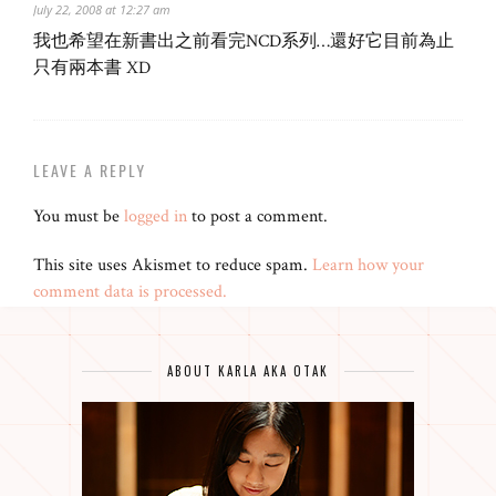
July 22, 2008 at 12:27 am
我也希望在新書出之前看完NCD系列…還好它目前為止
只有兩本書 XD
LEAVE A REPLY
You must be
logged in
to post a comment.
This site uses Akismet to reduce spam.
Learn how your
comment data is processed.
ABOUT KARLA AKA OTAK