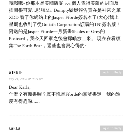
哦哦哦~你那本是美國版呢 >.< 個人覺得美版的封面及
插圖很可愛…那張Mr. Dumpty驗屍報告實在是神來之筆
XDD 看了你網站上的Jasper Fforde簽名本了(大心)我上
星期也收到了從Goliath Corporation訂購的TN1簽名版﹗
附送的是Jasper Fforde一月新書Shades of Grey的
Postcard，我今天回家之後會掃瞄放上來。 現在在看續
集The Forth Bear，遲些也會寫心得的~
WINNIE
Log in to Reply
July 21, 2008 at 9:39 pm
Dear Karla,
什麼？有新書喔？真不愧是Fforde的頭號書迷！我的進
度有得趕囉……
KARLA
Log in to Reply