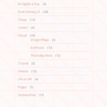
An Apple a Day
(4)
Final Fantasy XI
(48)
I Draw
(14)
I Listen
(4)
I Read
(38)
Dragon Raja
(4)
Earthsea
(10)
Thursday Next
(13)
I Travel
(8)
I Watch
(10)
Life in CM
(4)
Pages
(5)
Unclassified
(13)