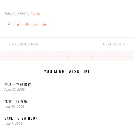
July 17, 2008 by
Karla
PREVIOUS POST
NEXT POST
YOU MIGHT ALSO LIKE
掉進一本好書裡
April 22, 2008
龍族小說再版
June 10, 2008
BACK TO SWINDON
June 7, 2008