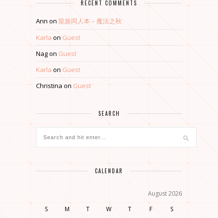
RECENT COMMENTS
Ann
on
龍族同人本 – 魔法之秋
Karla
on
Guest
Nag
on
Guest
Karla
on
Guest
Christina
on
Guest
SEARCH
CALENDAR
August 2026
S
M
T
W
T
F
S