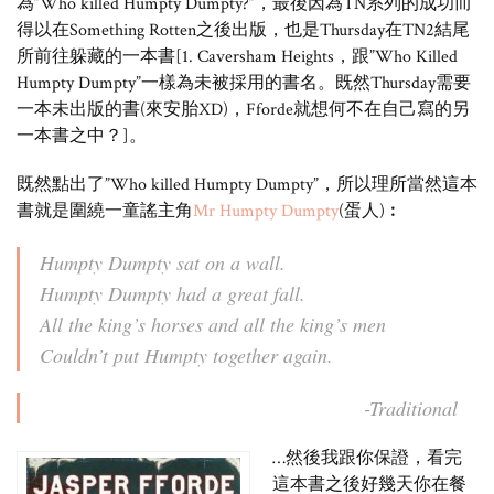
為”Who killed Humpty Dumpty?”，最後因為TN系列的成功而
得以在Something Rotten之後出版，也是Thursday在TN2結尾
所前往躲藏的一本書[1.
Caversham Heights，跟”Who Killed
Humpty Dumpty”一樣為未被採用的書名。既然Thursday需要
一本未出版的書(來安胎XD)，Fforde就想何不在自己寫的另
一本書之中？]。
既然點出了”Who killed Humpty Dumpty”，所以理所當然這本
書就是圍繞一童謠主角
Mr Humpty Dumpty
(蛋人)︰
Humpty Dumpty sat on a wall.
Humpty Dumpty had a great fall.
All the king’s horses and all the king’s men
Couldn’t put Humpty together again.
-Traditional
…然後我跟你保證，看完
這本書之後好幾天你在餐