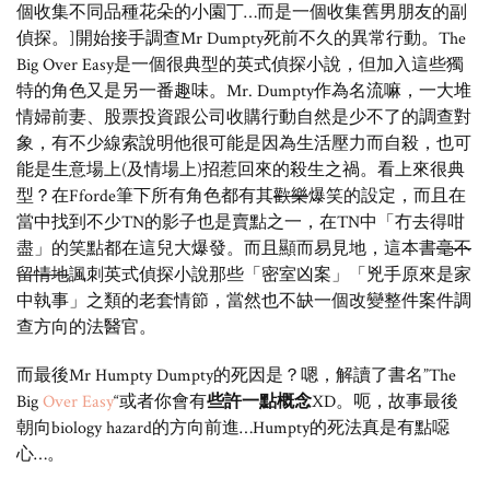
個收集不同品種花朵的小園丁…而是一個收集舊男朋友的副
偵探。]開始接手調查Mr Dumpty死前不久的異常行動。The
Big Over Easy是一個很典型的英式偵探小說，但加入這些獨
特的角色又是另一番趣味。Mr. Dumpty作為名流嘛，一大堆
情婦前妻、股票投資跟公司收購行動自然是少不了的調查對
象，有不少線索說明他很可能是因為生活壓力而自殺，也可
能是生意場上(及情場上)招惹回來的殺生之禍。看上來很典
型？在Fforde筆下所有角色都有其
歡樂
爆笑的設定，而且在
當中找到不少TN的影子也是賣點之一，在TN中「冇去得咁
盡」的笑點都在這兒大爆發。而且顯而易見地，這本書
毫不
留情地
諷刺英式偵探小說那些「密室凶案」「兇手原來是家
中執事」之類的老套情節，當然也不缺一個改變整件案件調
查方向的法醫官。
而最後Mr Humpty Dumpty的死因是？嗯，解讀了書名”The
Big
Over Easy
“或者你會有
些許一點概念
XD。呃，故事最後
朝向biology hazard的方向前進…Humpty的死法真是有點噁
心…。