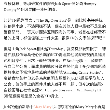
謀殺豺狼」等瑣碎案件的探長Jack Spratt開始為Humpty
Dumpty的死因展開一連串調查。
比起TN系列而言，”The Big Over East”是一部比較
老梗
傳統
的偵探小說，不過同樣不缺一個在其他人眼中最微不足道的
警察部門、一班東拼西湊五湖四海的同事、老是在提經費不
足的上司，卻偏偏碰上一件大案…很像TN的文學偵探部吧？
但是主角Jack Spratt相比起Thursday，就沒有那麼耀眼了，總
是在默默低頭為他心所屬的NCD處理其他警察輕視的
童謠
角
色相關案件
，只求正義得到伸張。在Reading鎮上，偵探們
有自己的公會，而成員的地位分級在於他賣了多少個精彩偵
探故事給予當地最權威的偵探雜誌”Amazing Crime Stories”。
腳踏實地苦幹但老是為家庭開支煩惱的Jack想過要爭取加入
公會，偏偏手上的案件其他人都不屑一顧，但今次的謀殺/
自殺案落在社會名流
Mr Humpty Stuyvesant Van Dumpty III
(看這個富麗堂皇的全名XD)身上…。
Jack跟他的新助手
Mary Mary
[2. (笑)這邊的Mary Mary不再是