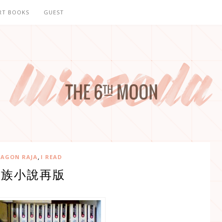
RT BOOKS
GUEST
,
AGON RAJA
I READ
龍族小說再版