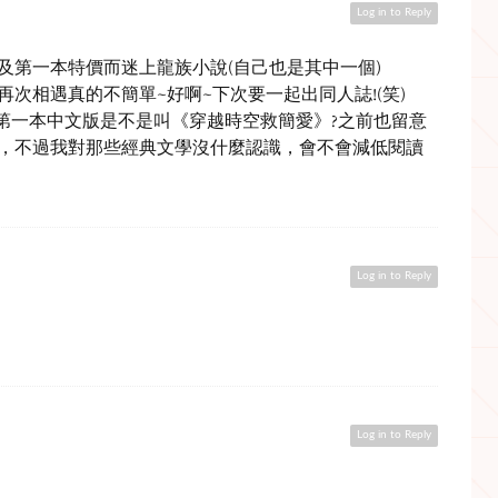
Log in to Reply
及第一本特價而迷上龍族小說(自己也是其中一個)
次相遇真的不簡單~好啊~下次要一起出同人誌!(笑)
xt系列，第一本中文版是不是叫《穿越時空救簡愛》?之前也留意
，不過我對那些經典文學沒什麼認識，會不會減低閱讀
Log in to Reply
Log in to Reply