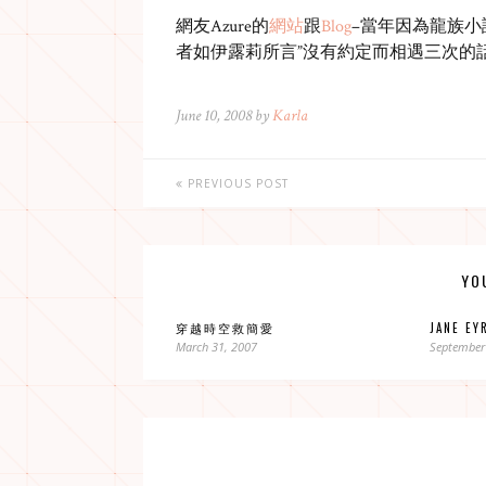
網友Azure的
網站
跟
Blog
–當年因為龍族小說F
者如伊露莉所言”沒有約定而相遇三次的
June 10, 2008 by
Karla
PREVIOUS POST
YO
穿越時空救簡愛
JANE EY
March 31, 2007
September