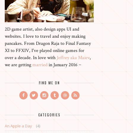
2D game artist, also design apps UI and
websites. I love to travel and enjoy making
pancakes. From Dragon Raja to Final Fantasy
XI to FFXIV, I've played online games for
over a decade. In love with
Jeffrey aka Maiev
,
we are getting
married
in January 2016 ~
FIND ME ON
CATEGORIES
An Apple a Day
(4)