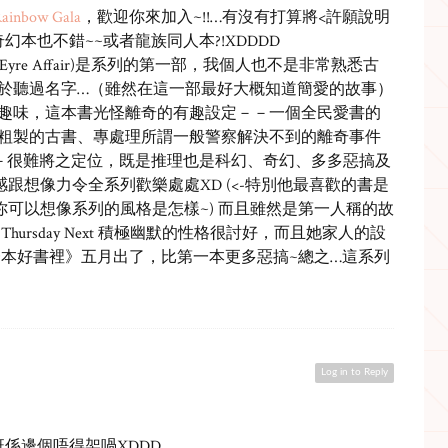
ainbow Gala
，歡迎你來加入~!!…有沒有打算將<許願說明
本也不錯~~或者龍族同人本?!XDDDD
Eyre Affair)是系列的第一部，我個人也不是非常熟悉古
於聽過名字…（雖然在這一部最好大概知道簡愛的故事）
趣味，這本書光怪離奇的有趣設定－－一個全民愛書的
粗製的古書、專處理所謂一般警察解決不到的離奇事件
－－很難將之定位，既是推理也是科幻、奇幻、多多惡搞及
默感跟想像力令全系列歡樂處處XD (<-特別他最喜歡的書是
erland》，你可以想像系列的風格是怎樣~) 而且雖然是第一人稱的故
ursday Next 積極幽默的性格很討好，而且她家人的設
一本好書裡》五月出了，比第一本更多惡搞~總之…這系列
Log in to Reply
泰班係邊個唔得架喎XDDD