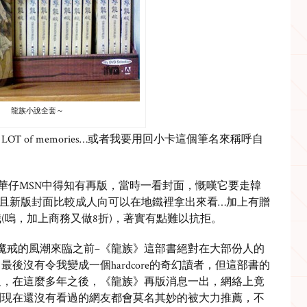
龍族小說全套～
ack a LOT of memories…或者我要用回小卡這個筆名來稱呼自
朋友華仔MSN中得知有再版，當時一看封面，慨嘆它要走韓
且新版封面比較成人向可以在地鐵裡拿出來看…加上有贈
(嗚，加上商務又做8折)，著實有點難以抗拒。
魔戒的風潮來臨之前–《龍族》這部書絕對在大部份人的
後沒有令我變成一個hardcore的奇幻讀者，但這部書的
過，在這麼多年之後，《龍族》再版消息一出，網絡上竟
到現在還沒有看過的網友都會莫名其妙的被大力推薦，不