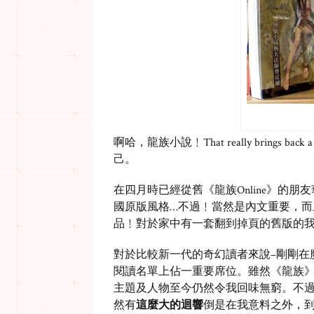
啊哈，龍族小說﹗That really brings b
己。
在四月時已經從舊《龍族Online》的
國原版風格…不過﹗當然是內文重要，而
品﹗對於家中有一套翻到掉頁的舊版的我
對於比較新一代的奇幻讀者來說–剛剛在
閱讀名單上佔一重要席位。雖然《龍族》最
主題及人物至今仍然令我回味無窮。不
然有
這麼大的迴響
倒是在我意料之外，