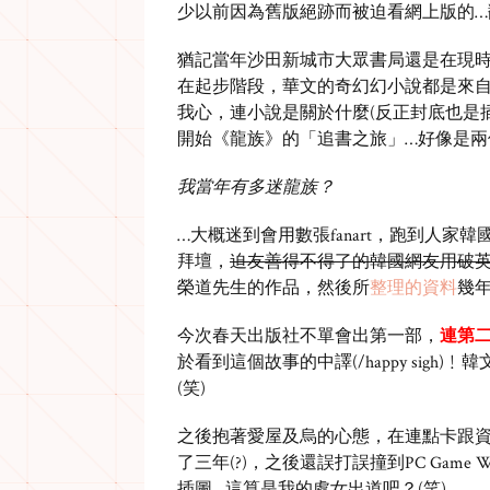
少以前因為舊版絕跡而被迫看網上版的…
猶記當年沙田新城市大眾書局還是在現時Un
在起步階段，華文的奇幻幻小說都是來
我心，連小說是關於什麼(反正封底也是插圖
開始《龍族》的「追書之旅」…好像是兩
我當年有多迷龍族？
…大概迷到會用數張fanart，跑到人家韓國最大
拜壇，
迫友善得不得了的韓國網友用破
榮道先生的作品，然後所
整理的資料
幾
今次春天出版社不單會出第一部，
連第二部
於看到這個故事的中譯(/happy sig
(笑)
之後抱著愛屋及烏的心態，在連點卡跟資料
了三年(?)，之後還誤打誤撞到PC Gam
插圖…這算是我的處女出道吧？(笑)