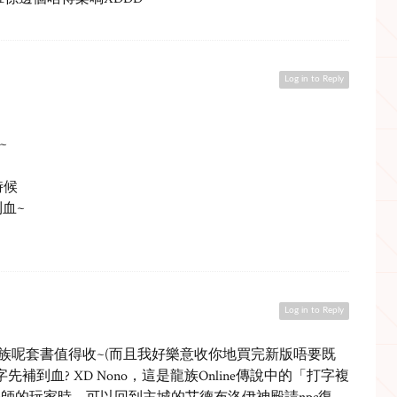
Log in to Reply
~
時候
血~
Log in to Reply
>_< 龍族呢套書值得收~(而且我好樂意收你地買完新版唔要既
打字先補到血? XD Nono，這是龍族Online傳說中的「打字複