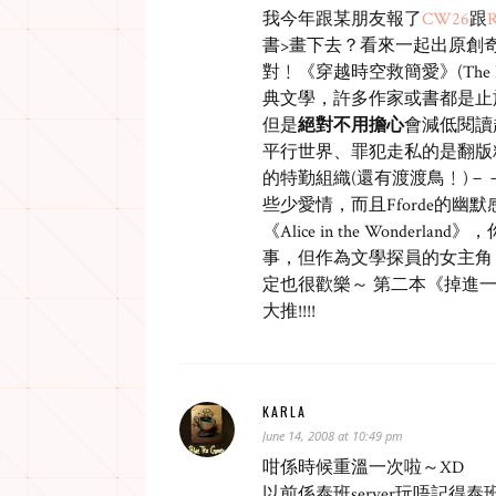
我今年跟某朋友報了
CW26
跟
R
書>畫下去？看來一起出原創奇幻
對﹗《穿越時空救簡愛》(The 
典文學，許多作家或書都是止
但是
絕對不用擔心
會減低閱讀
平行世界、罪犯走私的是翻版
的特勤組織(還有渡渡鳥﹗)
些少愛情，而且Fforde的幽
《Alice in the Wond
事，但作為文學探員的女主角 Th
定也很歡樂～ 第二本《掉進
大推!!!!
KARLA
June 14, 2008 at 10:49 pm
咁係時候重溫一次啦～XD
以前係泰班server玩唔記得