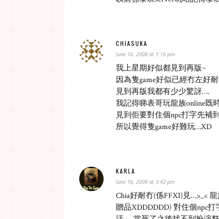
CHIASUKA
June 16, 2008 at 1:16 pm
我上星期好似都見到再版~
因為隻game好似已經冇左好耐
見到再版我都有少少驚訝….
我記得睇表哥玩龍族online既
見到佢要對住個npc打字先補到
所以覺得隻game好難玩…XD
KARLA
June 16, 2008 at 3:42 pm
Chia好耐冇(係FFXI)見…
贈品XDDDDDD) 對住個npc