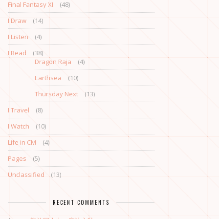
Final Fantasy XI
(48)
I Draw
(14)
I Listen
(4)
I Read
(38)
Dragon Raja
(4)
Earthsea
(10)
Thursday Next
(13)
I Travel
(8)
I Watch
(10)
Life in CM
(4)
Pages
(5)
Unclassified
(13)
RECENT COMMENTS