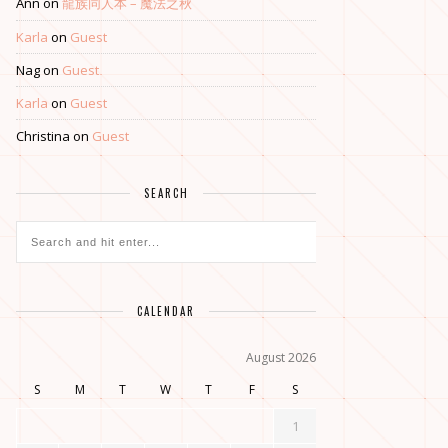
Ann
on
龍族同人本 – 魔法之秋
Karla
on
Guest
Nag
on
Guest
Karla
on
Guest
Christina
on
Guest
SEARCH
CALENDAR
August 2026
S
M
T
W
T
F
S
1