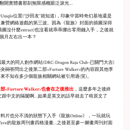
翻開實體書那刻無限感概眼泛淚光…
iqlo位置(“沙田友”就知道)，印象中當時奇幻基地還是
自兼營網絡遊戲的第三波。因為《龍族》封面的插圖深得
沒什麼extract)也沒看就乖乖挪出零用錢入手，之後就
個月左右出一本？
的同人創作網站(DRC-Dragon Raja Club-已關門大吉)
英文回答
問出之後第二部<Furture Walker>的內容跟其他李
年來不知在多少個龍族相關網站被引用過(笑)。
<Furture Walker>也會在之後推出
，這麼多年之後終
h)﹗韓文跟中文的隔閡啊…如果是英文的話早就去了啃原文了
片也分不清的狀態下入手《龍族Online》，一玩就玩
e Wave的龍族周刊畫四格漫畫…之後甚至參一腳畫周刊封面