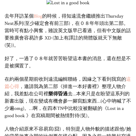
去年拜訪某個
Blog
的時候，得知遠流會繼續推出Thursday
Next系列(至少確定會有前三部)，在０８年年頭出第二部。
當時可有點小興奮，雖說英文版早已看過，但有中文版的話
要推廣會容易許多 XD (加上有譯註的簡體版就天下無敵
(笑))。
好了，一過了０８年就苦苦盼望這本書的消息，還在想是不
是被擱置了。
在約兩個星期前收到遠流編輯聯絡，因緣之下看到我寫的
這
篇心得
，邀請我為第二部《掉進一本好書裡》整理人物介
紹，我差點在公司裡
樂得昏過
去…本來只是在盼望這系列的
新書出版，現在變成有機會參一腳寫點東西…(心中吶喊了不
少遍omg)。…啊，在四本TN中比較沒被翻破的《Lost in a
good book 》在寫稿期間被熱情對待(笑)。
人物介紹原來不容易寫(
囧
)，特別是人物外貌的描述跟他/她