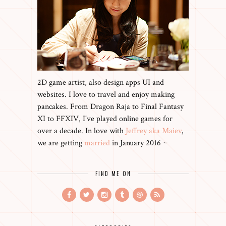
2D game artist, also design apps UI and
websites. I love to travel and enjoy making
pancakes. From Dragon Raja to Final Fantasy
XI to FFXIV, I've played online games for
over a decade. In love with
Jeffrey aka Maiev
,
we are getting
married
in January 2016 ~
FIND ME ON