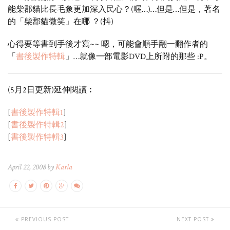
能柴郡貓比長毛象更加深入民心？(喔…)…但是…但是，著名
的「柴郡貓微笑」在哪 ？(抖)
心得要等書到手後才寫~~ 嗯，可能會順手翻一翻作者的
「
書後製作特輯
」…就像一部電影DVD上所附的那些 :P。
(5月2日更新)延伸閱讀︰
[
書後製作特輯1
]
[
書後製作特輯2
]
[
書後製作特輯3
]
April 22, 2008 by
Karla
PREVIOUS POST
NEXT POST