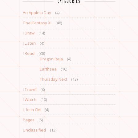
CATEGORIES
An Apple a Day
(4)
Final Fantasy XI
(48)
I Draw
(14)
I Listen
(4)
I Read
(38)
Dragon Raja
(4)
Earthsea
(10)
Thursday Next
(13)
I Travel
(8)
I Watch
(10)
Life in CM
(4)
Pages
(5)
Unclassified
(13)