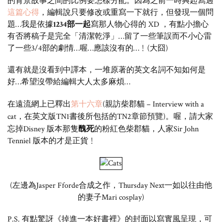
的背景故事之間的比例要怎樣分配。因為之前一時興起寫過
這篇心得
，編輯說只要修改或重寫一下就行，但發現一個問
題…我是依據
1234部一起
寫那人物心得的 XD ，有點小擔心
有否將稿子是完全「清潔乾淨」…留了一些筆誤而不小心雷
了一些3/4部的劇情…喔…應該沒有的…﹗(大
囧)
還有就是沒看到中譯本，一堆原著的英文名詞不知如何是
好…希望沒帶給編輯大人太多麻煩…
在遠流網上已釋出
第十六章
(親訪柴郡貓 –
Interview with a
cat，在英文版TN1書後所包括的TN2章節預覽)。喔，請大家
忘掉Disney 版本那隻
醜死
的粉紅色
柴郡貓，人家Sir John
Tenniel 版本的才是正貨﹗
(左邊為Jasper Fforde合成之作，Thursday Next一如以往由他
的妻子Mari cosplay)
P.S. 有點驚訝《掉進一本好書裡》的封面以寫實風呈現，可