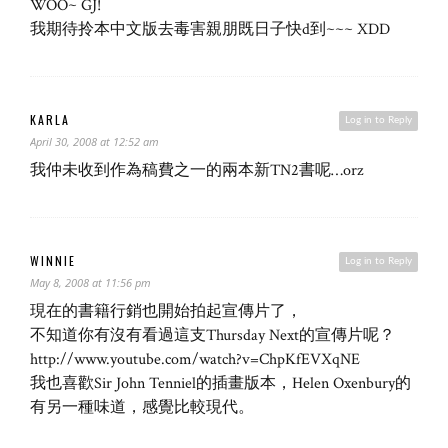
WOO~ GJ!
我期待拎本中文版去毒害親朋既日子快d到~~~ XDD
KARLA
Log in to Reply
April 30, 2008 at 12:52 am
我仲未收到作為稿費之一的兩本新TN2書呢…orz
WINNIE
Log in to Reply
May 8, 2008 at 11:56 pm
現在的書籍行銷也開始拍起宣傳片了，
不知道你有沒有看過這支Thursday Next的宣傳片呢？
http://www.youtube.com/watch?v=ChpKfEVXqNE
我也喜歡Sir John Tenniel的插畫版本，Helen Oxenbury的
有另一種味道，感覺比較現代。