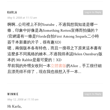
KARLA
Log in to Reply
May 9, 2008 at 11:13 am
啊啊…公司裡上不到Youtube，不過我想我知道是哪一
條，印象中好像是為Something Rotten宣傳而拍攝的？
(官網還有一條是Fforde自拍First Among Sequels二小時
簽千本新書的片子，很有趣XD)
嗯，兩個版本各有特色，而且一搜尋之下原來這本書有
這麼多不同風格的繪本…不過我得承認Helen Oxenbury版
本的 Mr Rabbit是最可愛的﹗XD
早前我的外甥女收到一本
立體書版
的Alice，手工很仔細
且漂亮得不得了，現在我也很想入手一本…
WINNIE
Log in to Reply
May 12, 2008 at 11:10 am
Hi Karla,