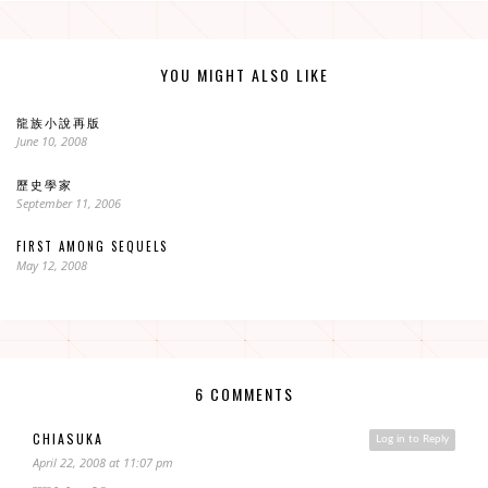
YOU MIGHT ALSO LIKE
龍族小說再版
June 10, 2008
歷史學家
September 11, 2006
FIRST AMONG SEQUELS
May 12, 2008
6 COMMENTS
CHIASUKA
Log in to Reply
April 22, 2008 at 11:07 pm