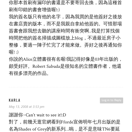
你那本首刷有漏印的書還是不要寄回去換，因為這種首
刷有印錯的書會增值喔!:)
我的簽名版只有他的名字，因為我買的是他簽好之後放
在書店賣的版本，而不是我親自拿給他簽的。可惜那場
簽書會跟我想去聽的講座時間有衝突啊..我是打算找個
時間把他的簽名掃描成圖檔放上blog，不過最近房子小
整修，要過一陣子忙完了才能來做。弄好之後再通知你
喔! :)
你說的Alice立體書很有名喔!我記得好像是03年出版的，
頗受好評。Robert Sabuda是很知名的立體書作者，他還
有很多漂亮的作品。
KARLA
Log in to Reply
May 13, 2008 at 3:53 pm
謝謝你~Can’t wait to see it!:D
對了，前幾天逛官網看到Fforde宣佈明年七月出版的是
名為Shades of Grey的新系列…嗚，是不是意味TN6要延