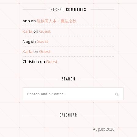
RECENT COMMENTS
Ann
on
龍族同人本 – 魔法之秋
Karla
on
Guest
Nag
on
Guest
Karla
on
Guest
Christina
on
Guest
SEARCH
CALENDAR
August 2026