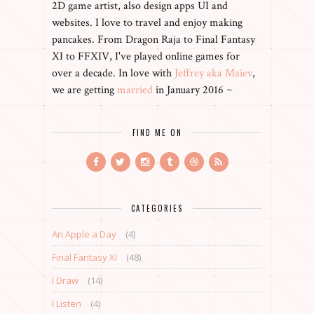
2D game artist, also design apps UI and
websites. I love to travel and enjoy making
pancakes. From Dragon Raja to Final Fantasy
XI to FFXIV, I've played online games for
over a decade. In love with
Jeffrey aka Maiev
,
we are getting
married
in January 2016 ~
FIND ME ON
CATEGORIES
An Apple a Day
(4)
Final Fantasy XI
(48)
I Draw
(14)
I Listen
(4)