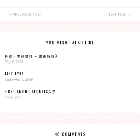
PREVIOUS POST
NEXT POST
YOU MIGHT ALSO LIKE
掉進一本好書裡 – 書後特輯3
May 6, 2008
JANE EYRE
September 4, 2006
FIRST AMONG SEQUELS入手
July 6, 2007
NO COMMENTS