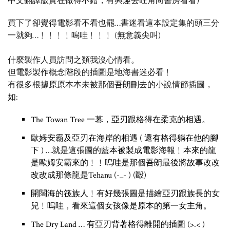
中文翻譯版實在做得不錯，有興趣去旺角尚書房看看)
買下了卻覺得電影看不看也罷…書迷看這本設定集的頭三分
一就夠…﹗﹗﹗﹗鳴哇﹗﹗﹗ (無意義尖叫)
什麼製作人員訪問之類我沒心情看。
但電影製作概念階段的插圖是地海書迷必看﹗
有很多根據原原本本未被那個吾朗刪去的小說情節插圖，
如:
The Towan Tree 一幕，亞刃跟格得在柔克的相遇。
歐姆安霸及亞刃在海岸的相遇 ( 還有格得躺在他的腳
下 ) …就是這張圖的藍本被製成電影海報﹗本來的龍
是歐姆安霸來的﹗﹗嗚哇是那個吾朗最後將故事改改
改改成那條龍是Tehanu (-_- ) (毆)
開闊海的筏族人﹗有好幾張圖是描繪亞刃跟族長的女
兒﹗嗚哇，看來這個女孩像是原本的第一女主角。
The Dry Land … 有亞刃背著格得離開的插圖 (>.< )