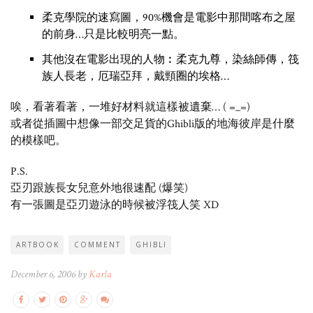
柔克學院的速寫圖，90%機會是電影中那間喀布之屋
的前身…只是比較明亮一點。
其他沒在電影出現的人物︰柔克九尊，染絲師傳，筏
族人長老，厄瑞亞拜，戴頸圈的埃格…
唉，看著看著，一堆好材料就這樣被遺棄… ( =_=)
或者從插圖中想像一部交足貨的Ghibli版的地海彼岸是什麼
的模樣吧。
P.S.
亞刃跟族長女兒意外地很速配 (爆笑)
有一張圖是亞刃遊泳的時候被浮筏人笑 XD
ARTBOOK
COMMENT
GHIBLI
December 6, 2006 by
Karla