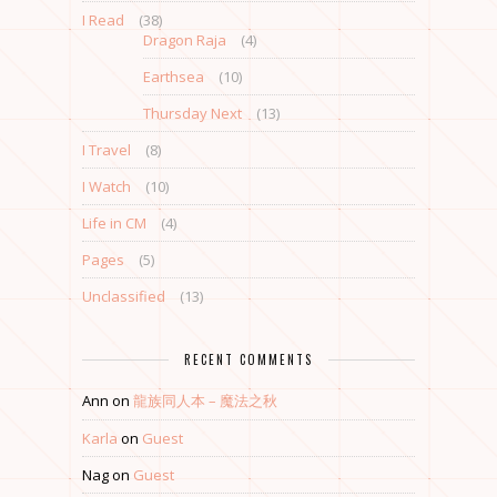
I Read
(38)
Dragon Raja
(4)
Earthsea
(10)
Thursday Next
(13)
I Travel
(8)
I Watch
(10)
Life in CM
(4)
Pages
(5)
Unclassified
(13)
RECENT COMMENTS
Ann
on
龍族同人本 – 魔法之秋
Karla
on
Guest
Nag
on
Guest