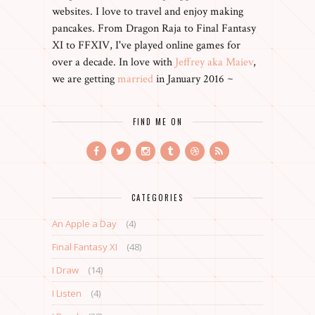
websites. I love to travel and enjoy making
pancakes. From Dragon Raja to Final Fantasy
XI to FFXIV, I've played online games for
over a decade. In love with
Jeffrey aka Maiev
,
we are getting
married
in January 2016 ~
FIND ME ON
CATEGORIES
An Apple a Day
(4)
Final Fantasy XI
(48)
I Draw
(14)
I Listen
(4)