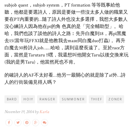
subjob quest，subjob system，PT formation 等等既事給他
聽，他都是要選詩人，原因是要做一些沒太多人做的職業又
要在PT內重要的…隨了詩人外也沒太多選擇，我想大多數人
沒心練詩人因為他在pt的角 色真的是「完全輔助型」。哈
哈，我們也談了談他的詩人之路︰先升白魔到18，再pl黑魔
去15(當年玩FFXI就是他教我去maze同白魔duo打蟲)， 再升
白魔去30拎詩人job……哈哈，講到這麼長遠了。至於race方
面，當然是Tarutaru !!嘿，我還想叫他開女Taru以後交換來玩
(我的是男Taru)，他當然死也不肯。
的確詩人的AF不太好看…他另一最關心的就是除了af外…詩
人的行街裝備見得人嗎？
BARD
HOIY
RANGER
SUMMONER
THIEF
ZONER
November 19, 2004 by
Karla