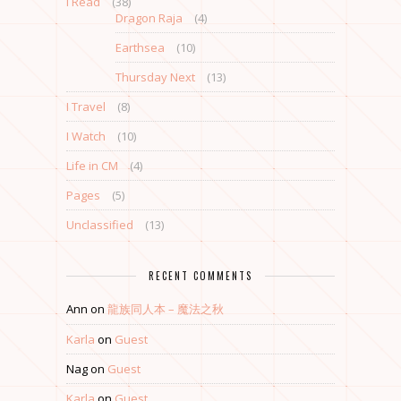
I Read
(38)
Dragon Raja
(4)
Earthsea
(10)
Thursday Next
(13)
I Travel
(8)
I Watch
(10)
Life in CM
(4)
Pages
(5)
Unclassified
(13)
RECENT COMMENTS
Ann
on
龍族同人本 – 魔法之秋
Karla
on
Guest
Nag
on
Guest
Karla
on
Guest