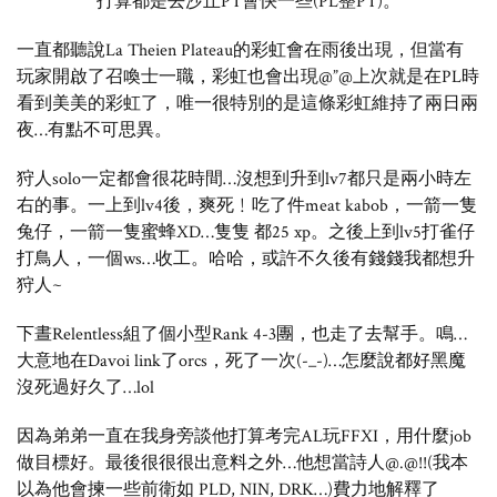
打算都是去沙丘PT會快一些(PL整PT)。
一直都聽說La Theien Plateau的彩虹會在雨後出現，但當有
玩家開啟了召喚士一職，彩虹也會出現@”@上次就是在PL時
看到美美的彩虹了，唯一很特別的是這條彩虹維持了兩日兩
夜…有點不可思異。
狩人solo一定都會很花時間…沒想到升到lv7都只是兩小時左
右的事。一上到lv4後，爽死﹗吃了件meat kabob，一箭一隻
兔仔，一箭一隻蜜蜂XD…隻隻 都25 xp。之後上到lv5打雀仔
打鳥人，一個ws…收工。哈哈，或許不久後有錢錢我都想升
狩人~
下晝Relentless組了個小型Rank 4-3團，也走了去幫手。鳴…
大意地在Davoi link了orcs，死了一次(-_-)…怎麼說都好黑魔
沒死過好久了…lol
因為弟弟一直在我身旁談他打算考完AL玩FFXI，用什麼job
做目標好。最後很很很出意料之外…他想當詩人@.@!!(我本
以為他會揀一些前衛如 PLD, NIN, DRK…)費力地解釋了