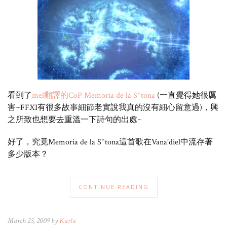
看到了
mel翻譯的CoP Memoria de la S^tona
(一直覺得她很厲
害~FFXI有很多故事細節老實說我真的沒有細心留意過)，興
之所致也想要去重溫一下詩句的出處~
好了，究竟Memoria de la S^tona這首歌在Vana’diel中流存著
多少版本？
CONTINUE READING
March 23, 2009 by
Karla