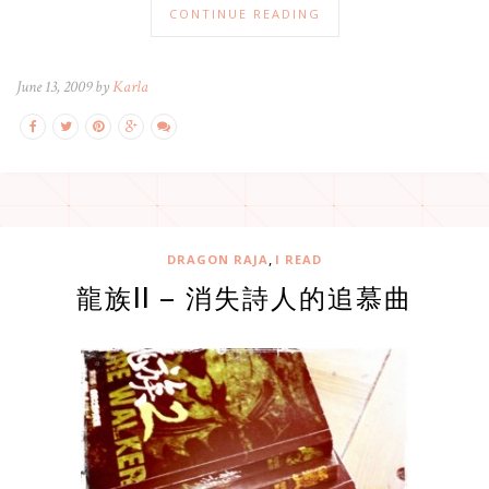
CONTINUE READING
June 13, 2009 by
Karla
,
DRAGON RAJA
I READ
龍族II – 消失詩人的追慕曲