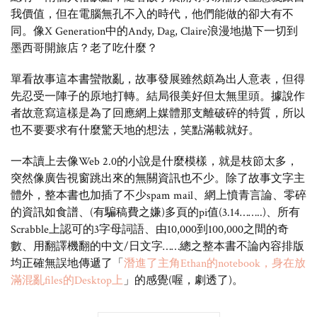
我價值，但在電腦無孔不入的時代，他們能做的卻大有不
同。像X Generation中的Andy, Dag, Claire浪漫地拋下一切到
墨西哥開旅店？老了吃什麼？
單看故事這本書蠻散亂，故事發展雖然頗為出人意表，但得
先忍受一陣子的原地打轉。結局很美好但太無里頭。據說作
者故意寫這樣是為了回應網上媒體那支離破碎的特質，所以
也不要要求有什麼驚天地的想法，笑點滿載就好。
一本讀上去像Web 2.0的小說是什麼模樣，就是枝節太多，
突然像廣告視窗跳出來的無關資訊也不少。除了故事文字主
體外，整本書也加插了不少spam mail、網上憤青言論、零碎
的資訊如食譜、(有騙稿費之嫌)多頁的pi值(3.14……..)、所有
Scrabble上認可的3字母詞語、由10,000到100,000之間的奇
數、用翻譯機翻的中文/日文字……總之整本書不論內容排版
均正確無誤地傳遞了「
潛進了主角Ethan的notebook，身在放
滿混亂files的Desktop上
」的感覺(喔，劇透了)。