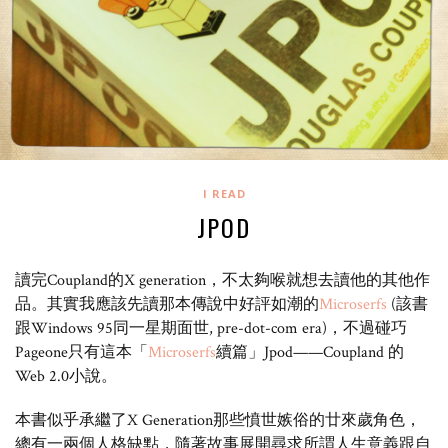
I READ
JPOD
讀完Coupland的X generation，不太夠喉就想去讀他的其他作
品。其實我應該先讀那本傳說中好評如潮的
Microserfs
(該書
跟Windows 95同一星期面世, pre-dot-com era)，不過碰巧
Pageone只有這本「
Microserfs
續篇」Jpod——Coupland 的
Web 2.0小說。
本書似乎承繼了X Generation那些憤世嫉俗的廿來歲角色，
總有一兩個人格缺點，隨著故事展開尋求所謂人生意義跟自