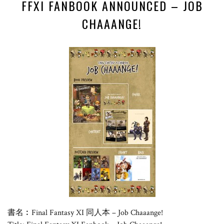
FFXI FANBOOK ANNOUNCED – JOB
CHAAANGE!
書名︰Final Fantasy XI 同人本 – Job Chaaange!