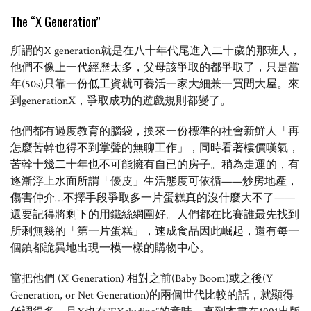
The “X Generation”
所謂的X generation就是在八十年代尾進入二十歲的那班人，
他們不像上一代經歷太多，父母該爭取的都爭取了，只是當
年(50s)只靠一份低工資就可養活一家大細兼一買間大屋。來
到generationX，爭取成功的遊戲規則都變了。
他們都有過度教育的腦袋，換來一份標準的社會新鮮人「
再
怎麼苦幹也得不到掌聲的無聊工作」
，同時看著樓價嘆氣，
苦幹十幾二十年也不可能擁有自已的房子。稍為走運的，有
逐漸浮上水面所謂「優皮」生活態度可依循——炒房地產，
傷害仲介…不擇手段爭取多一片蛋糕真的沒什麼大不了——
還要記得將剩下的用鐵絲網圍好。人們都在比賽誰最先找到
所剩無幾的「第一片蛋糕」，速成食品因此崛起，還有每一
個鎮都詭異地出現一模一樣的購物中心。
當把他們 (X Generation) 相對之前(Baby Boom)或之後(Y
Generation, or Net Generation)的兩個世代比較的話，就顯得