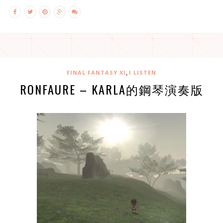
,
FINAL FANTASY XI
I LISTEN
RONFAURE – KARLA的鋼琴演奏版