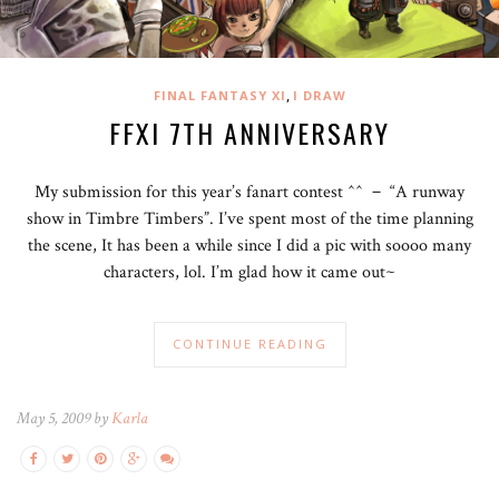
,
FINAL FANTASY XI
I DRAW
FFXI 7TH ANNIVERSARY
My submission for this year’s fanart contest ^^ － “A runway
show in Timbre Timbers”. I’ve spent most of the time planning
the scene, It has been a while since I did a pic with soooo many
characters, lol. I’m glad how it came out~
CONTINUE READING
May 5, 2009 by
Karla