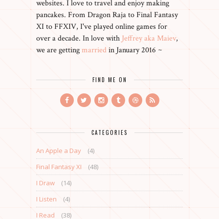
websites. I love to travel and enjoy making
pancakes. From Dragon Raja to Final Fantasy
XI to FFXIV, I've played online games for
over a decade. In love with
Jeffrey aka Maiev
,
we are getting
married
in January 2016 ~
FIND ME ON
CATEGORIES
An Apple a Day
(4)
Final Fantasy XI
(48)
I Draw
(14)
I Listen
(4)
I Read
(38)