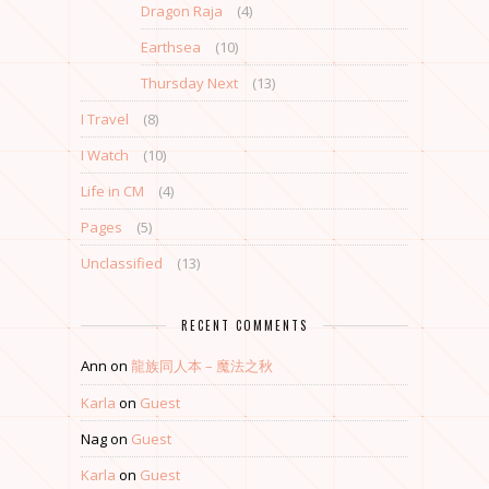
Dragon Raja
(4)
Earthsea
(10)
Thursday Next
(13)
I Travel
(8)
I Watch
(10)
Life in CM
(4)
Pages
(5)
Unclassified
(13)
RECENT COMMENTS
Ann
on
龍族同人本 – 魔法之秋
Karla
on
Guest
Nag
on
Guest
Karla
on
Guest