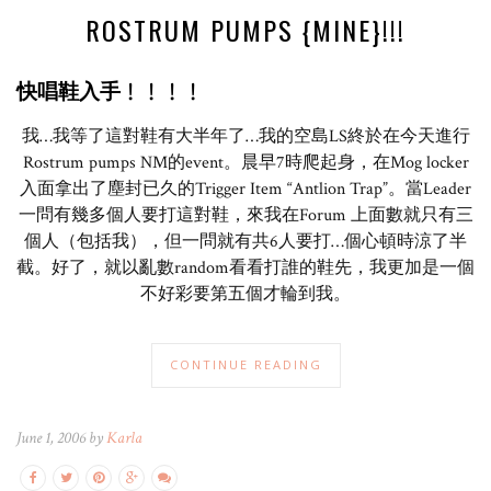
ROSTRUM PUMPS {MINE}!!!
快唱鞋入手﹗﹗﹗﹗
我…我等了這對鞋有大半年了…我的空島LS終於在今天進行
Rostrum pumps NM的event。晨早7時爬起身，在Mog locker
入面拿出了塵封已久的Trigger Item “Antlion Trap”。當Leader
一問有幾多個人要打這對鞋，來我在Forum 上面數就只有三
個人（包括我），但一問就有共6人要打…個心頓時涼了半
截。好了，就以亂數random看看打誰的鞋先，我更加是一個
不好彩要第五個才輪到我。
CONTINUE READING
June 1, 2006 by
Karla