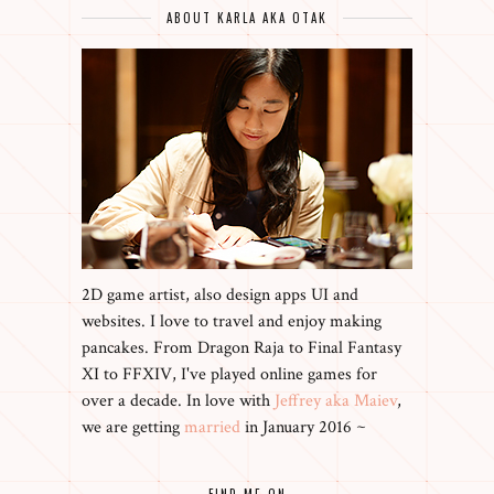
ABOUT KARLA AKA OTAK
2D game artist, also design apps UI and
websites. I love to travel and enjoy making
pancakes. From Dragon Raja to Final Fantasy
XI to FFXIV, I've played online games for
over a decade. In love with
Jeffrey aka Maiev
,
we are getting
married
in January 2016 ~