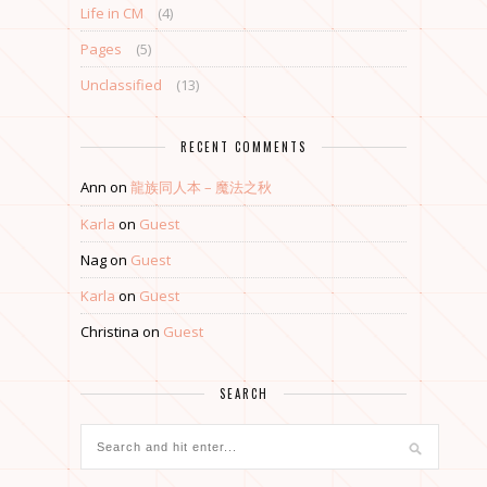
Life in CM
(4)
Pages
(5)
Unclassified
(13)
RECENT COMMENTS
Ann
on
龍族同人本 – 魔法之秋
Karla
on
Guest
Nag
on
Guest
Karla
on
Guest
Christina
on
Guest
SEARCH