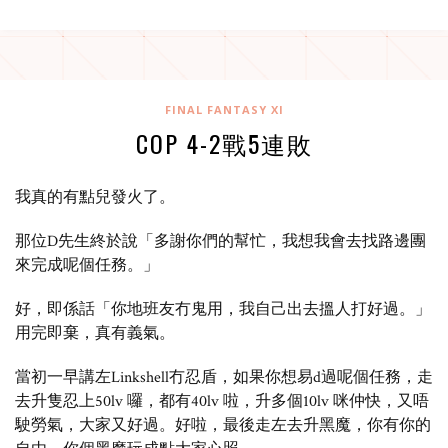
FINAL FANTASY XI
COP 4-2戰5連敗
我真的有點兒發火了。
那位D先生終於說「多謝你們的幫忙，我想我會去找路邊團
來完成呢個任務。」
好，即係話「你地班友冇鬼用，我自己出去搵人打好過。」
用完即棄，真有義氣。
當初一早講左Linkshell冇忍盾，如果你想易d過呢個任務，走
去升隻忍上50lv 囉，都有40lv 啦，升多個10lv 咪仲快，又唔
駛勞氣，大家又好過。好啦，最後走左去升黑魔，你有你的