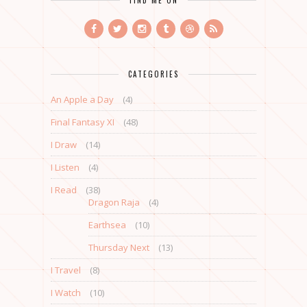
FIND ME ON
CATEGORIES
An Apple a Day
(4)
Final Fantasy XI
(48)
I Draw
(14)
I Listen
(4)
I Read
(38)
Dragon Raja
(4)
Earthsea
(10)
Thursday Next
(13)
I Travel
(8)
I Watch
(10)