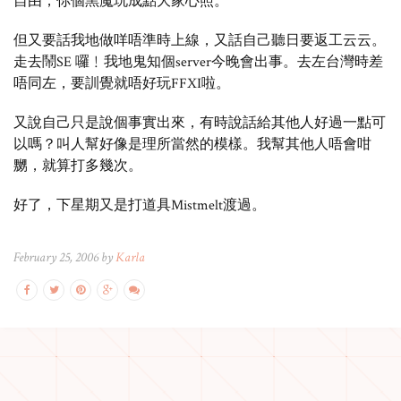
自由，你個黑魔玩成點大家心照。
但又要話我地做咩唔準時上線，又話自己聽日要返工云云。
走去鬧SE 囉﹗我地鬼知個server今晚會出事。去左台灣時差
唔同左，要訓覺就唔好玩FFXI啦。
又說自己只是說個事實出來，有時說話給其他人好過一點可
以嗎？叫人幫好像是理所當然的模樣。我幫其他人唔會咁
嬲，就算打多幾次。
好了，下星期又是打道具Mistmelt渡過。
February 25, 2006 by
Karla