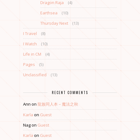
Dragon Raja
(4)
Earthsea
(10)
Thursday Next
(13)
I Travel
(8)
I Watch
(10)
Life in CM
(4)
Pages
(5)
Unclassified
(13)
RECENT COMMENTS
Ann
on
龍族同人本 – 魔法之秋
Karla
on
Guest
Nag
on
Guest
Karla
on
Guest