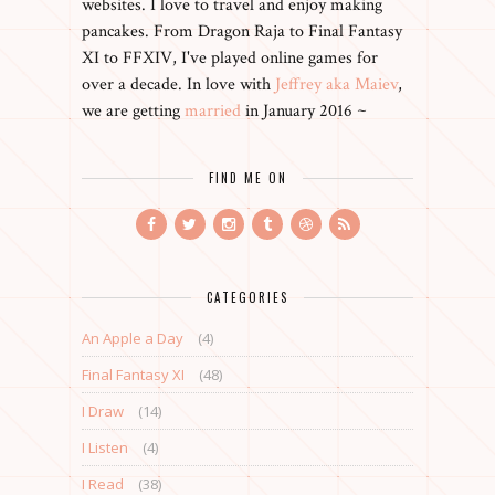
websites. I love to travel and enjoy making
pancakes. From Dragon Raja to Final Fantasy
XI to FFXIV, I've played online games for
over a decade. In love with
Jeffrey aka Maiev
,
we are getting
married
in January 2016 ~
FIND ME ON
CATEGORIES
An Apple a Day
(4)
Final Fantasy XI
(48)
I Draw
(14)
I Listen
(4)
I Read
(38)