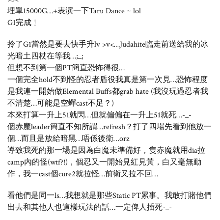
埋單15000G…+表演一下Taru Dance ~ lol
G1完成﹗
拎了G1當然是要去快手升lv >v<…Judahite臨走前送給我的冰
光暗土四杖在等我…;_;
但想不到第一個PT簡直恐怖得很…
一個完全hold不到怪的忍者盾役我真是第一次見…恐怖程度
是我連一開始做Elemental Buffs都grab hate (我沒玩過忍者我
不清楚…可能是空蟬cast不足？)
本來打算一升上51就閃…但就偏偏在一升上51就死…-_-
個赤魔leader簡直不知所謂…refresh？打了四場先看到他放一
個…而且是放給暗黑…唔係後衛…orz
導致我死的那一場是因為白魔未準備好，隻赤魔就用dia拉
camp內的怪(wtf?!)，個忍又一開始見紅見黃，白又毫無動
作，我一cast個cure2就拉怪…前衛又拉不回…
看他們是同一ls…我想就是那些Static PT累事。我敢打賭他們
出去和其他人也這樣玩法的話…一定俾人插死-_-