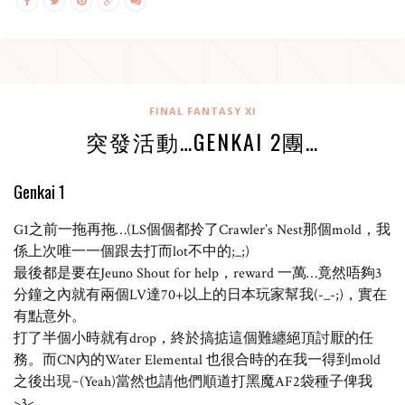
FINAL FANTASY XI
突發活動…GENKAI 2團…
Genkai 1
G1之前一拖再拖…(LS個個都拎了Crawler’s Nest那個mold，我
係上次唯一一個跟去打而lot不中的;_;)
最後都是要在Jeuno Shout for help，reward 一萬…竟然唔夠3
分鐘之內就有兩個LV達70+以上的日本玩家幫我(-_-;)，實在
有點意外。
打了半個小時就有drop，終於搞掂這個難纏絕頂討厭的任
務。而CN內的Water Elemental 也很合時的在我一得到mold
之後出現~(Yeah)當然也請他們順道打黑魔AF2袋種子俾我
>3<