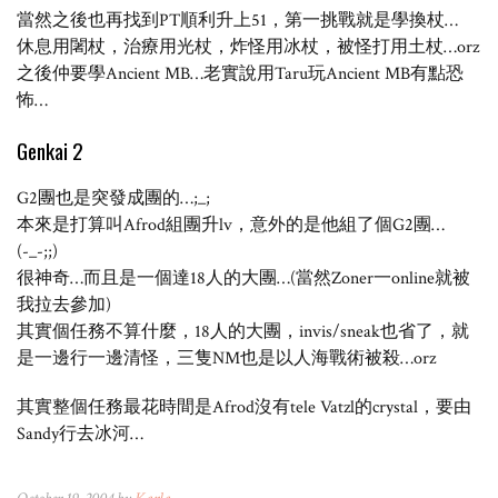
當然之後也再找到PT順利升上51，第一挑戰就是學換杖…
休息用闍杖，治療用光杖，炸怪用冰杖，被怪打用土杖…orz
之後仲要學Ancient MB…老實說用Taru玩Ancient MB有點恐
怖…
Genkai 2
G2團也是突發成團的…;_;
本來是打算叫Afrod組團升lv，意外的是他組了個G2團…
(-_-;;)
很神奇…而且是一個達18人的大團…(當然Zoner一online就被
我拉去參加)
其實個任務不算什麼，18人的大團，invis/sneak也省了，就
是一邊行一邊清怪，三隻NM也是以人海戰術被殺…orz
其實整個任務最花時間是Afrod沒有tele Vatzl的crystal，要由
Sandy行去冰河…