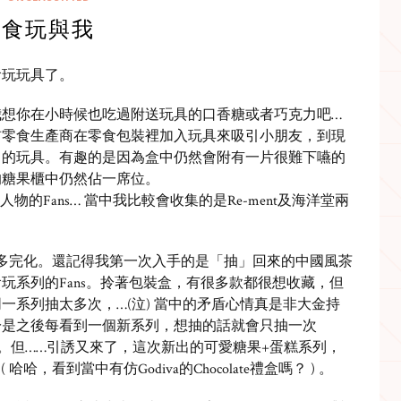
食玩與我
食玩玩具了。
我想你在小時候也吃過附送玩具的口香糖或者巧克力吧…
前零食生產商在零食包裝裡加入玩具來吸引小朋友，到現
中的玩具。有趣的是因為盒中仍然會附有一片很難下嚥的
的糖果櫃中仍然佔一席位。
物的Fans… 當中我比較會收集的是Re-ment及海洋堂兩
她的多完化。還記得我第一次入手的是「抽」回來的中國風茶
玩系列的Fans。拎著包裝盒，有很多款都很想收藏，但
一系列抽太多次，…(泣) 當中的矛盾心情真是非大金持
於是之後每看到一個新系列，想抽的話就會只抽一次
了。但……引誘又來了，這次新出的可愛糖果+蛋糕系列，
哈，看到當中有仿Godiva的Chocolate禮盒嗎？ ) 。