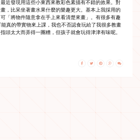
。最近發現用這些小東西來教彩色素描有不錯的效果。對
邊畫，比呆坐著畫水果什麼的樂趣更大。基本上我採用的
，可「將物件隨意拿在手上來看清楚來畫」。有很多有趣
 )都是沒可能真的帶實物來上課，我也不否認食玩給了我很多教畫
手指頭太大而弄得一團糟，但孩子就會玩得津津有味呢。