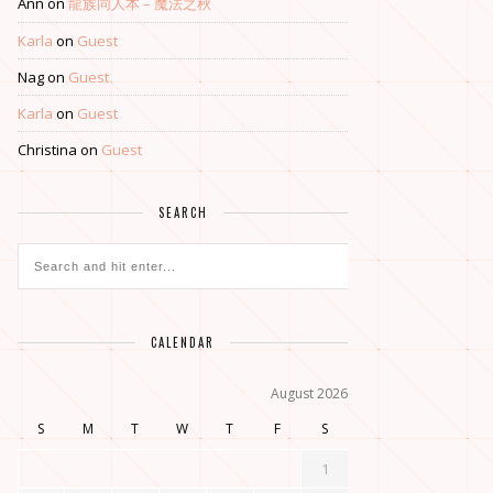
Ann
on
龍族同人本 – 魔法之秋
Karla
on
Guest
Nag
on
Guest
Karla
on
Guest
Christina
on
Guest
SEARCH
CALENDAR
August 2026
S
M
T
W
T
F
S
1