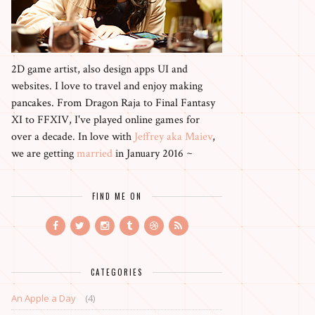
2D game artist, also design apps UI and
websites. I love to travel and enjoy making
pancakes. From Dragon Raja to Final Fantasy
XI to FFXIV, I've played online games for
over a decade. In love with
Jeffrey aka Maiev
,
we are getting
married
in January 2016 ~
FIND ME ON
CATEGORIES
An Apple a Day
(4)