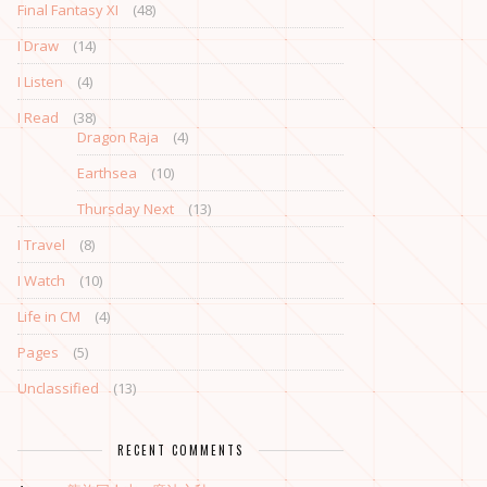
Final Fantasy XI
(48)
I Draw
(14)
I Listen
(4)
I Read
(38)
Dragon Raja
(4)
Earthsea
(10)
Thursday Next
(13)
I Travel
(8)
I Watch
(10)
Life in CM
(4)
Pages
(5)
Unclassified
(13)
RECENT COMMENTS