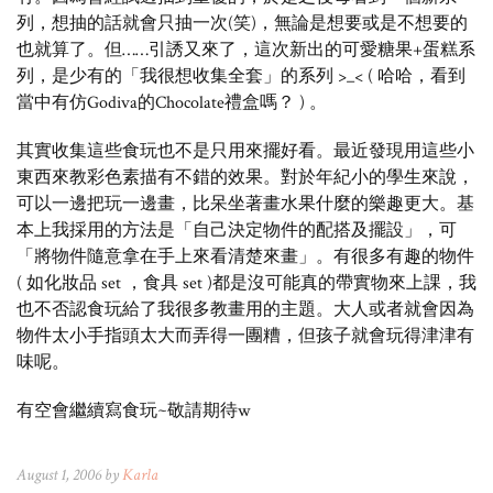
列，想抽的話就會只抽一次(笑)，無論是想要或是不想要的
也就算了。但……引誘又來了，這次新出的可愛糖果+蛋糕系
列，是少有的「我很想收集全套」的系列 >_< ( 哈哈，看到
當中有仿Godiva的Chocolate禮盒嗎？ ) 。
其實收集這些食玩也不是只用來擺好看。最近發現用這些小
東西來教彩色素描有不錯的效果。對於年紀小的學生來說，
可以一邊把玩一邊畫，比呆坐著畫水果什麼的樂趣更大。基
本上我採用的方法是「自己決定物件的配搭及擺設」，可
「將物件隨意拿在手上來看清楚來畫」。有很多有趣的物件
( 如化妝品 set ，食具 set )都是沒可能真的帶實物來上課，我
也不否認食玩給了我很多教畫用的主題。大人或者就會因為
物件太小手指頭太大而弄得一團糟，但孩子就會玩得津津有
味呢。
有空會繼續寫食玩~敬請期待w
August 1, 2006 by
Karla