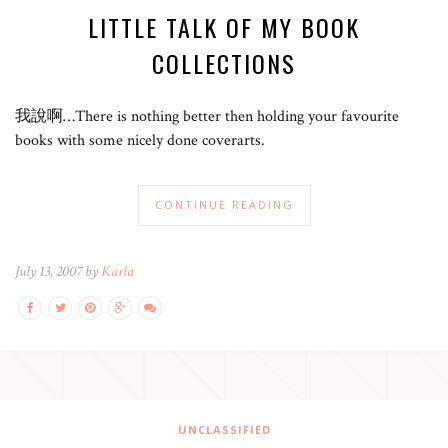
LITTLE TALK OF MY BOOK
COLLECTIONS
我說啊…There is nothing better then holding your favourite
books with some nicely done coverarts.
CONTINUE READING
July 13, 2007 by
Karla
UNCLASSIFIED