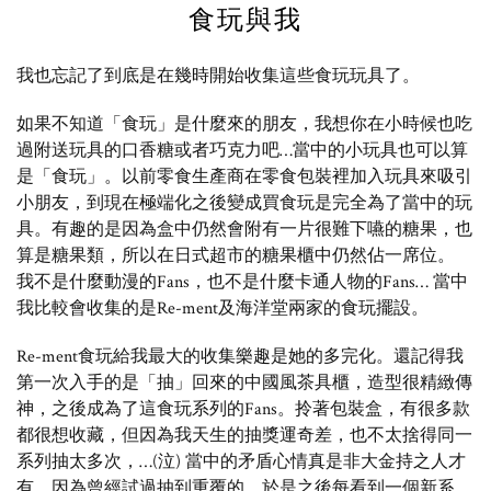
食玩與我
我也忘記了到底是在幾時開始收集這些食玩玩具了。
如果不知道「食玩」是什麼來的朋友，我想你在小時候也吃
過附送玩具的口香糖或者巧克力吧…當中的小玩具也可以算
是「食玩」。以前零食生產商在零食包裝裡加入玩具來吸引
小朋友，到現在極端化之後變成買食玩是完全為了當中的玩
具。有趣的是因為盒中仍然會附有一片很難下嚥的糖果，也
算是糖果類，所以在日式超市的糖果櫃中仍然佔一席位。
我不是什麼動漫的Fans，也不是什麼卡通人物的Fans… 當中
我比較會收集的是Re-ment及海洋堂兩家的食玩擺設。
Re-ment食玩給我最大的收集樂趣是她的多完化。還記得我
第一次入手的是「抽」回來的中國風茶具櫃，造型很精緻傳
神，之後成為了這食玩系列的Fans。拎著包裝盒，有很多款
都很想收藏，但因為我天生的抽獎運奇差，也不太捨得同一
系列抽太多次，…(泣) 當中的矛盾心情真是非大金持之人才
有。因為曾經試過抽到重覆的，於是之後每看到一個新系