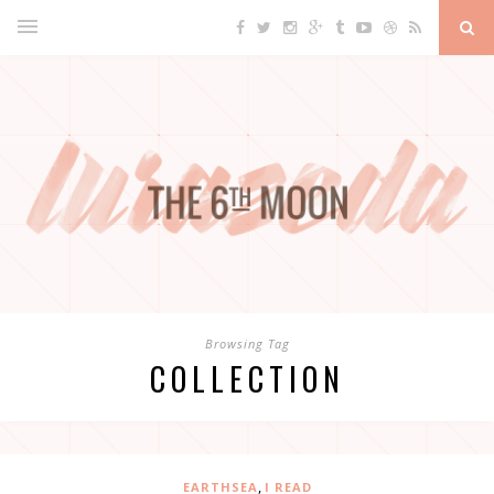
Browsing Tag
COLLECTION
,
EARTHSEA
I READ