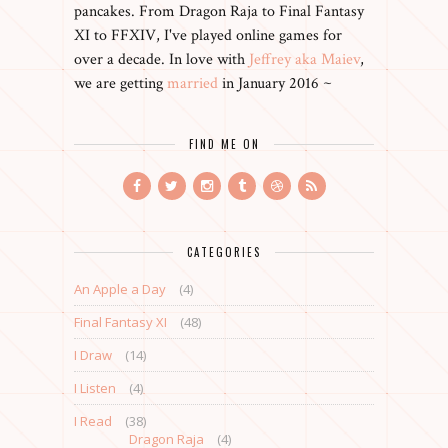
pancakes. From Dragon Raja to Final Fantasy
XI to FFXIV, I've played online games for
over a decade. In love with
Jeffrey aka Maiev
,
we are getting
married
in January 2016 ~
FIND ME ON
CATEGORIES
An Apple a Day
(4)
Final Fantasy XI
(48)
I Draw
(14)
I Listen
(4)
I Read
(38)
Dragon Raja
(4)