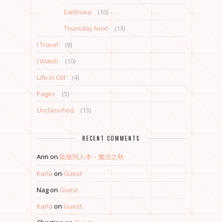
Earthsea
(10)
Thursday Next
(13)
I Travel
(8)
I Watch
(10)
Life in CM
(4)
Pages
(5)
Unclassified
(13)
RECENT COMMENTS
Ann
on
龍族同人本 – 魔法之秋
Karla
on
Guest
Nag
on
Guest
Karla
on
Guest