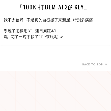
「100K 打BLM AF2的KEY…」
我不太信邪…不過真的自從搬了來新屋…特別多病痛
學曉了怎樣用BT…連日瘋狂d/l…
嘿…花了一晚下載了FF 9來玩呢 >v
BACK TO TOP